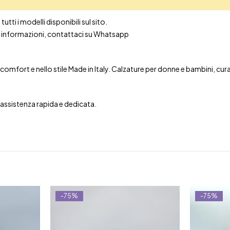
utti i modelli disponibili sul sito.
ori informazioni, contattaci su Whatsapp
mfort e nello stile Made in Italy. Calzature per donne e bambini, curate 
n assistenza rapida e dedicata.
-75%
-75%