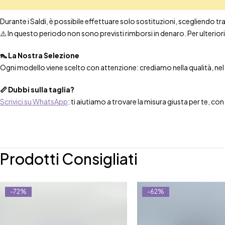
Durante i Saldi, è possibile effettuare solo sostituzioni, scegliendo tra t
⚠️ In questo periodo non sono previsti rimborsi in denaro. Per ulteri
👠 La Nostra Selezione
Ogni modello viene scelto con attenzione: crediamo nella qualità, nel co
📏 Dubbi sulla taglia?
Scrivici su WhatsApp
: ti aiutiamo a trovare la misura giusta per te, co
Prodotti Consigliati
-72%
-62%