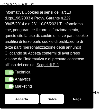
C.SOCIALE: €10,00
334 918 4321
Informativa Cookies ai sensi dell'art.13
d.lgs.196/2003 e Provv. Garante n.229
Shop
Account
08/05/2014 e n.231 10/06/2021 Ti informiamo
Shop
Carrello
che, per garantire il corretto funzionamento,
Donna
Profilo
questo sito fa uso di: cookie di terze parti, cookie
Bambini
Ordini
analitici di terze parti, cookie di profilazione di
terze parti (personalizzazione degli annunci)
Accessori
Wishlist
Cliccando su Accetta confermi di aver preso
Spedizioni e Resi
visione dell'informativa e di prestare consenso
all'uso dei cookie.
Scopri di Più
Seguici
Technical
Technical
Analytics
Analytics
Marketing
Marketing
Realizzazione Siti Web
ITALA
Cookie Policy
Privacy Policy
Accetta
Salva
Nega