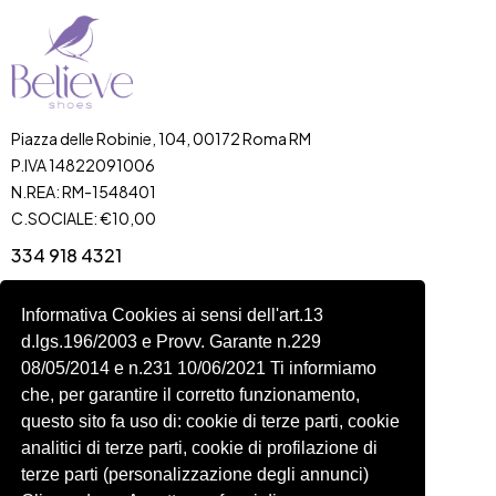
Piazza delle Robinie, 104, 00172 Roma RM
P.IVA 14822091006
N.REA: RM-1548401
C.SOCIALE: €10,00
334 918 4321
Shop
Account
Shop
Carrello
Informativa Cookies ai sensi dell'art.13
d.lgs.196/2003 e Provv. Garante n.229
Donna
Profilo
08/05/2014 e n.231 10/06/2021 Ti informiamo
Bambini
Ordini
che, per garantire il corretto funzionamento,
Accessori
Wishlist
questo sito fa uso di: cookie di terze parti, cookie
analitici di terze parti, cookie di profilazione di
Spedizioni e Resi
terze parti (personalizzazione degli annunci)