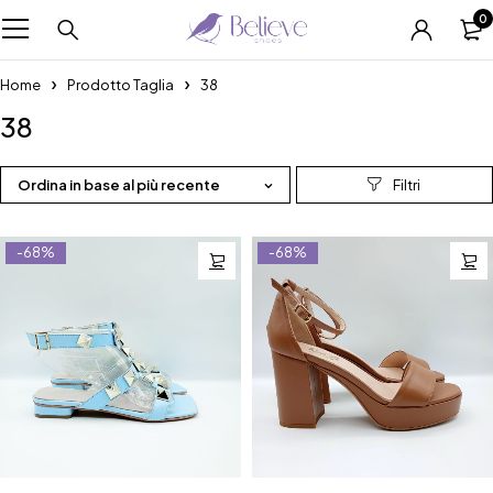
0
Home
Prodotto Taglia
38
38
Ordina in base al più recente
-68%
-68%