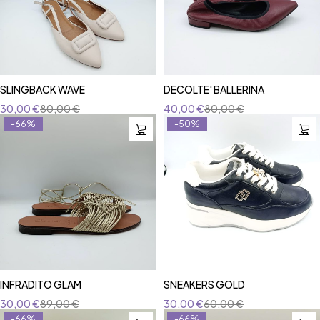
SLINGBACK WAVE
DECOLTE' BALLERINA
30,00
€
80,00
€
40,00
€
80,00
€
-66%
-50%
INFRADITO GLAM
SNEAKERS GOLD
30,00
€
89,00
€
30,00
€
60,00
€
-66%
-66%