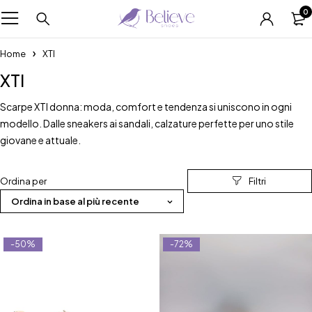
0
Home
XTI
XTI
Scarpe XTI donna: moda, comfort e tendenza si uniscono in ogni
modello. Dalle sneakers ai sandali, calzature perfette per uno stile
giovane e attuale.
Ordina per
Ordina in base al più recente
-50%
-72%