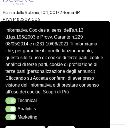
Piazza delle Robinie, 104, 00172 Roma RM
P.IVA 14822091006
N.REA: RM-1548401
Informativa Cookies ai sensi dell'art.13
C.SOCIALE: €10,00
d.lgs.196/2003 e Provv. Garante n.229
334 918 4321
08/05/2014 e n.231 10/06/2021 Ti informiamo
Shop
Account
che, per garantire il corretto funzionamento,
Shop
Carrello
questo sito fa uso di: cookie di terze parti, cookie
analitici di terze parti, cookie di profilazione di
Donna
Profilo
terze parti (personalizzazione degli annunci)
Bambini
Ordini
Cliccando su Accetta confermi di aver preso
Accessori
Wishlist
visione dell'informativa e di prestare consenso
all'uso dei cookie.
Scopri di Più
Spedizioni e Resi
Technical
Technical
Seguici
Analytics
Analytics
Marketing
Marketing