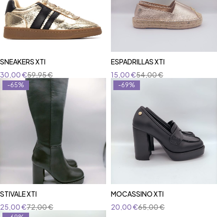
SNEAKERS XTI
ESPADRILLAS XTI
30,00
€
59,95
€
15,00
€
54,00
€
-65%
-69%
STIVALE XTI
MOCASSINO XTI
25,00
€
72,00
€
20,00
€
65,00
€