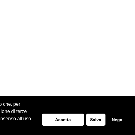
o che, per
zione di terze
onsenso all'uso
Realizzazione Siti Web
ITALA
Accetta
Salva
Nega