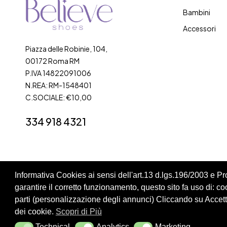
Bambini
Accessori
Piazza delle Robinie, 104,
00172 Roma RM
P.IVA 14822091006
N.REA: RM-1548401
C.SOCIALE: €10,00
334 918 4321
Informativa Cookies ai sensi dell'art.13 d.lgs.196/2003 e 
garantire il corretto funzionamento, questo sito fa uso di: cook
Cookie Policy
Privacy Policy
parti (personalizzazione degli annunci) Cliccando su Accetta
dei cookie.
Scopri di Più
Technical
Analytics
Marketing