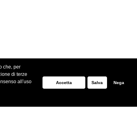
o che, per
zione di terze
onsenso all'uso
Accetta
Salva
Nega
Realizzazione Siti Web
ITALA