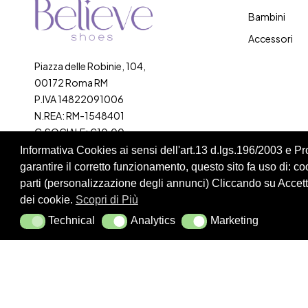
Bambini
Accessori
Piazza delle Robinie, 104,
00172 Roma RM
P.IVA 14822091006
N.REA: RM-1548401
C.SOCIALE: €10,00
Informativa Cookies ai sensi dell'art.13 d.lgs.196/2003 e 
334 918 4321
garantire il corretto funzionamento, questo sito fa uso di: cook
parti (personalizzazione degli annunci) Cliccando su Accetta
dei cookie.
Scopri di Più
Technical
Analytics
Marketing
Technical
Analytics
Marketing
Cookie Policy
Privacy Policy