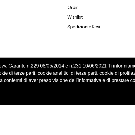
Ordini
Wishlist
Spedizioni e Resi
Provv. Garante n.229 08/05/2014 e n.231 10/06/2021 Ti informiam
ie di terze parti, cookie analitici di terze parti, cookie di profila
 confermi di aver preso visione dell'informativa e di prestare c