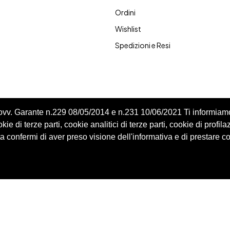
Ordini
Wishlist
Spedizioni e Resi
Provv. Garante n.229 08/05/2014 e n.231 10/06/2021 Ti informiam
ie di terze parti, cookie analitici di terze parti, cookie di profila
 confermi di aver preso visione dell'informativa e di prestare c