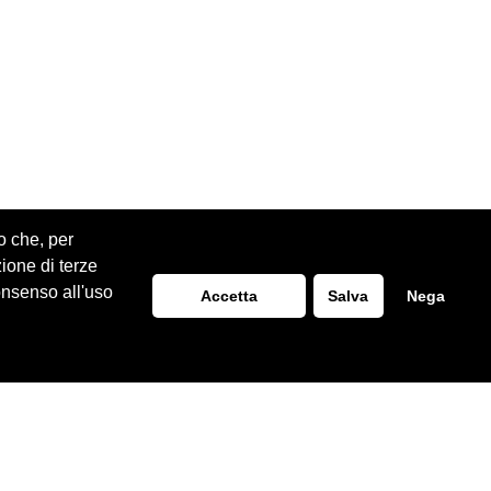
o che, per
zione di terze
onsenso all'uso
Accetta
Salva
Nega
Realizzazione Siti Web
ITALA