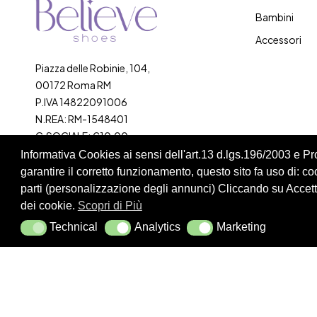
Bambini
Accessori
Piazza delle Robinie, 104,
00172 Roma RM
P.IVA 14822091006
N.REA: RM-1548401
C.SOCIALE: €10,00
Informativa Cookies ai sensi dell'art.13 d.lgs.196/2003 e 
334 918 4321
garantire il corretto funzionamento, questo sito fa uso di: cook
parti (personalizzazione degli annunci) Cliccando su Accetta
dei cookie.
Scopri di Più
Technical
Analytics
Marketing
Technical
Analytics
Marketing
Cookie Policy
Privacy Policy