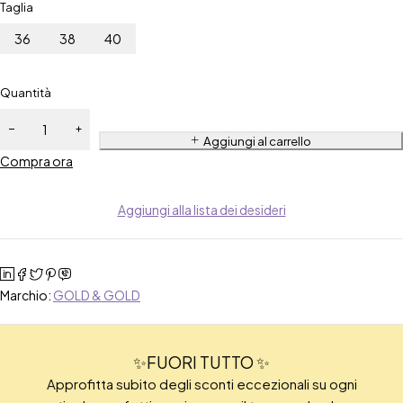
Taglia
36
38
40
Quantità
Aggiungi al carrello
Compra ora
Aggiungi alla lista dei desideri
Marchio:
GOLD & GOLD
✨FUORI TUTTO ✨
Approfitta subito degli sconti eccezionali su ogni