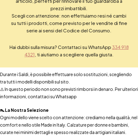
articolo, perfetti per rinnovare il tuo guardaroba a
prezzi imbattibili.
Scegli con attenzione: non effettuiamo resi né cambi
su tutti i prodotti, come previsto per le vendite di fine
serie ai sensi del Codice del Consumo.
Hai dubbi sulla misura? Contattaci su WhatsApp
334 918
4321
, ti aiutiamo a scegliere quella giusta.
Durante i Saldi, è possibile effettuare solo sostituzioni, scegliendo
tra tutti i modelli disponibili sul sito.
⚠️ In questo periodo non sono previsti rimborsi in denaro. Per ulteriori
informazioni, contattaci su Whatsapp
👠 La Nostra Selezione
Ogni modello viene scelto con attenzione: crediamo nella qualità, nel
comfort e nello stile Made in Italy. Calzature per donne e bambini,
curate nei minimi dettagli e spesso realizzate da artigiani italiani.