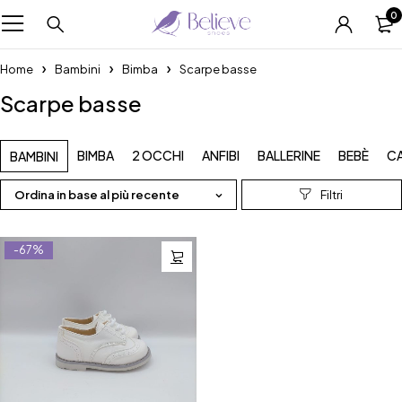
0
Home
Bambini
Bimba
Scarpe basse
Scarpe basse
BIMBA
2 OCCHI
ANFIBI
BALLERINE
BEBÈ
C
BAMBINI
Ordina in base al più recente
-67%