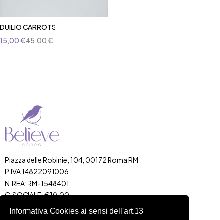
DUILIO CARROTS
15,00
€
45,00
€
Piazza delle Robinie, 104, 00172 Roma RM
P.IVA 14822091006
N.REA: RM-1548401
C.SOCIALE: €10,00
334 918 4321
Informativa Cookies ai sensi dell'art.13