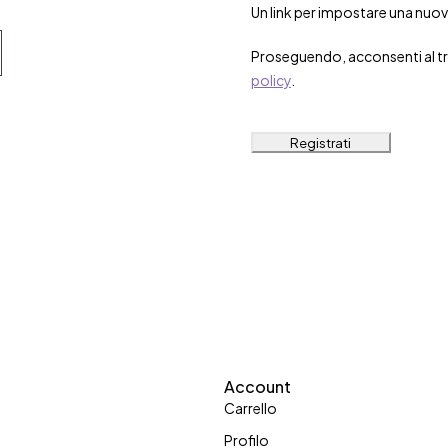
Un link per impostare una nuova
Proseguendo, acconsenti al tr
policy
.
Registrati
Account
Carrello
Profilo