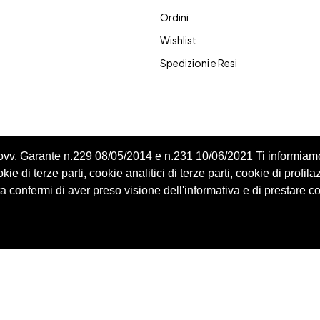
Ordini
Wishlist
Spedizioni e Resi
Provv. Garante n.229 08/05/2014 e n.231 10/06/2021 Ti informiam
ie di terze parti, cookie analitici di terze parti, cookie di profila
 confermi di aver preso visione dell'informativa e di prestare c