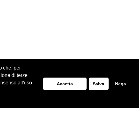
o che, per
zione di terze
onsenso all'uso
Accetta
Salva
Nega
Realizzazione Siti Web
ITALA