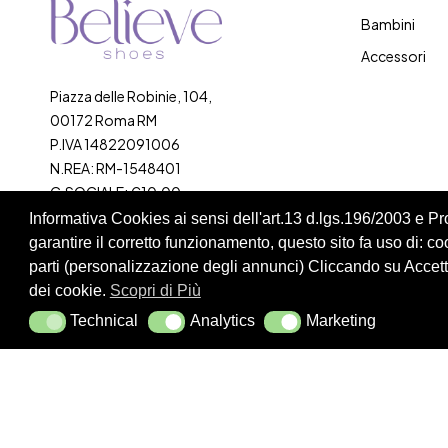
Bambini
Accessori
Piazza delle Robinie, 104,
00172 Roma RM
P.IVA 14822091006
N.REA: RM-1548401
C.SOCIALE: €10,00
Informativa Cookies ai sensi dell'art.13 d.lgs.196/2003 e 
334 918 4321
garantire il corretto funzionamento, questo sito fa uso di: cook
parti (personalizzazione degli annunci) Cliccando su Accetta
dei cookie.
Scopri di Più
Technical
Analytics
Marketing
Technical
Analytics
Marketing
Cookie Policy
Privacy Policy