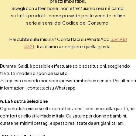
prezzi imbattibili.
Scegli con attenzione: non effettuiamo resi né cambi
su tutti i prodotti, come previsto per le vendite di fine
serie ai sensi del Codice del Consumo.
Hai dubbi sulla misura? Contattaci su WhatsApp
334 918
4321
, ti aiutiamo a scegliere quella giusta.
Durante i Saldi, è possibile effettuare solo sostituzioni, scegliendo
tra tutti i modelli disponibili sul sito.
⚠️ In questo periodo non sono previsti rimborsi in denaro. Per ulteriori
informazioni, contattaci su Whatsapp
👠 La Nostra Selezione
Ogni modello viene scelto con attenzione: crediamo nella qualità, nel
comfort e nello stile Made in Italy. Calzature per donne e bambini,
curate nei minimi dettagli e spesso realizzate da artigiani italiani.