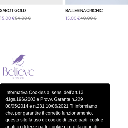
SABOT GOLD
BALLERINA CRICHIC
15,00
€
54,00
€
15,00
€
40,00
€
Piazza delle Robinie, 104, 00172 Roma RM
Informativa Cookies ai sensi dell'art.13
P.IVA 14822091006
d.lgs.196/2003 e Provv. Garante n.229
N.REA: RM-1548401
08/05/2014 e n.231 10/06/2021 Ti informiamo
C.SOCIALE: €10,00
che, per garantire il corretto funzionamento,
334 918 4321
questo sito fa uso di: cookie di terze parti, cookie
Shop
Account
analitici di terze parti, cookie di profilazione di