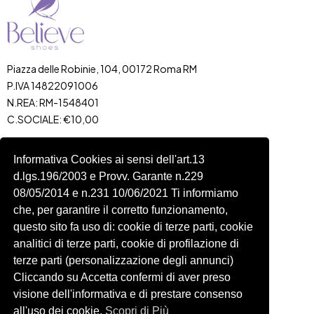
Piazza delle Robinie, 104, 00172 Roma RM
P.IVA 14822091006
N.REA: RM-1548401
C.SOCIALE: €10,00
334 918 4321
Informativa Cookies ai sensi dell'art.13
Shop
Account
d.lgs.196/2003 e Provv. Garante n.229
Shop
Carrello
08/05/2014 e n.231 10/06/2021 Ti informiamo
Donna
Profilo
che, per garantire il corretto funzionamento,
Bambini
Ordini
questo sito fa uso di: cookie di terze parti, cookie
analitici di terze parti, cookie di profilazione di
Accessori
Wishlist
terze parti (personalizzazione degli annunci)
Spedizioni e Resi
Cliccando su Accetta confermi di aver preso
visione dell'informativa e di prestare consenso
Seguici
all'uso dei cookie.
Scopri di Più