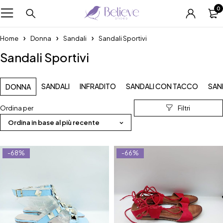
0
Home
Donna
Sandali
Sandali Sportivi
Sandali Sportivi
SANDALI
INFRADITO
SANDALI CON TACCO
SAN
DONNA
Ordina per
Ordina in base al più recente
-68%
-66%