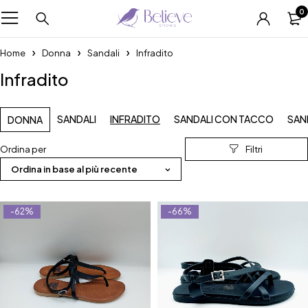
0
Home
Donna
Sandali
Infradito
Infradito
SANDALI
INFRADITO
SANDALI CON TACCO
SAN
DONNA
Ordina per
Ordina in base al più recente
-62%
-66%