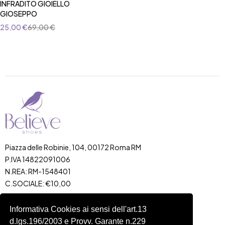
INFRADITO GIOIELLO
GIOSEPPO
25,00
€
69,00
€
Piazza delle Robinie, 104, 00172 Roma RM
P.IVA 14822091006
N.REA: RM-1548401
C.SOCIALE: €10,00
334 918 4321
Informativa Cookies ai sensi dell'art.13
Shop
Account
d.lgs.196/2003 e Provv. Garante n.229
Shop
Carrello