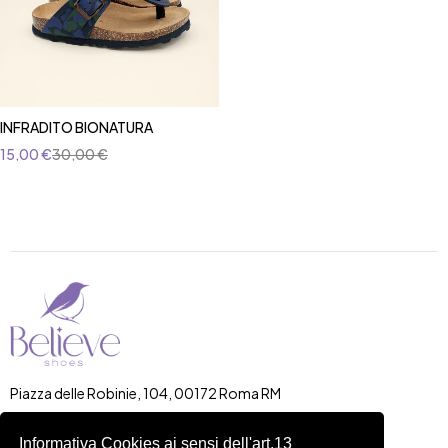
INFRADITO BIONATURA
15,00
€
30,00
€
Piazza delle Robinie, 104, 00172 Roma RM
P.IVA 14822091006
N.REA: RM-1548401
Informativa Cookies ai sensi dell'art.13