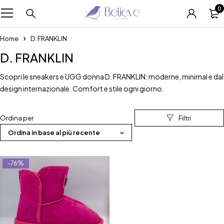
0
Home
D. FRANKLIN
D. FRANKLIN
Scopri le sneakers e UGG donna D. FRANKLIN: moderne, minimal e dal
design internazionale. Comfort e stile ogni giorno.
Ordina per
Ordina in base al più recente
-76%