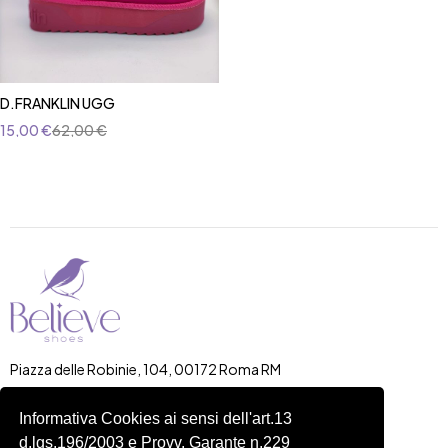
D.FRANKLIN UGG
15,00
€
62,00
€
Piazza delle Robinie, 104, 00172 Roma RM
P.IVA 14822091006
N.REA: RM-1548401
Informativa Cookies ai sensi dell'art.13
C.SOCIALE: €10,00
d.lgs.196/2003 e Provv. Garante n.229