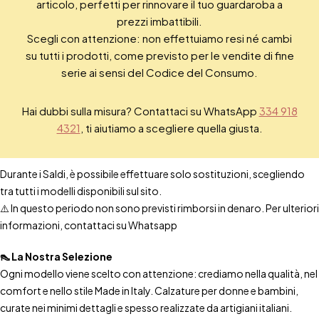
articolo, perfetti per rinnovare il tuo guardaroba a
prezzi imbattibili.
Scegli con attenzione: non effettuiamo resi né cambi
su tutti i prodotti, come previsto per le vendite di fine
serie ai sensi del Codice del Consumo.
Hai dubbi sulla misura? Contattaci su WhatsApp
334 918
4321
, ti aiutiamo a scegliere quella giusta.
Durante i Saldi, è possibile effettuare solo sostituzioni, scegliendo
tra tutti i modelli disponibili sul sito.
⚠️ In questo periodo non sono previsti rimborsi in denaro. Per ulteriori
informazioni, contattaci su Whatsapp
👠 La Nostra Selezione
Ogni modello viene scelto con attenzione: crediamo nella qualità, nel
comfort e nello stile Made in Italy. Calzature per donne e bambini,
curate nei minimi dettagli e spesso realizzate da artigiani italiani.