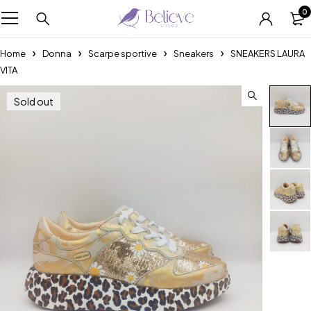
0
Home
Donna
Scarpe sportive
Sneakers
SNEAKERS LAURA
VITA
Sold out