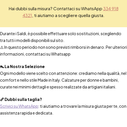
Hai dubbi sulla misura? Contattaci su WhatsApp
334 918
4321
, ti aiutiamo a scegliere quella giusta.
Durante i Saldi, è possibile effettuare solo sostituzioni, scegliendo
tra tutti i modelli disponibili sul sito.
⚠️ In questo periodo non sono previsti rimborsi in denaro. Per ulteriori
informazioni, contattaci su Whatsapp
👠 La Nostra Selezione
Ogni modello viene scelto con attenzione: crediamo nella qualità, nel
comfort e nello stile Made in Italy. Calzature per donne e bambini,
curate nei minimi dettagli e spesso realizzate da artigiani italiani.
📏 Dubbi sulla taglia?
Scrivici su WhatsApp
: ti aiutiamo a trovare la misura giusta per te, con
assistenza rapida e dedicata.