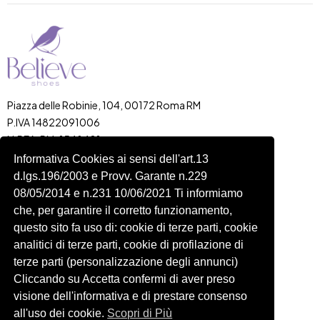
Piazza delle Robinie, 104, 00172 Roma RM
P.IVA 14822091006
N.REA: RM-1548401
C.SOCIALE: €10,00
Informativa Cookies ai sensi dell'art.13
d.lgs.196/2003 e Provv. Garante n.229
334 918 4321
08/05/2014 e n.231 10/06/2021 Ti informiamo
Shop
Account
che, per garantire il corretto funzionamento,
Shop
Carrello
questo sito fa uso di: cookie di terze parti, cookie
Donna
Profilo
analitici di terze parti, cookie di profilazione di
Bambini
Ordini
terze parti (personalizzazione degli annunci)
Cliccando su Accetta confermi di aver preso
Accessori
Wishlist
visione dell'informativa e di prestare consenso
Spedizioni e Resi
all'uso dei cookie.
Scopri di Più