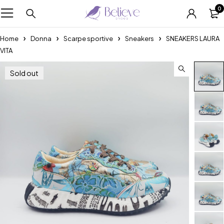
0
Home
Donna
Scarpe sportive
Sneakers
SNEAKERS LAURA
VITA
Sold out