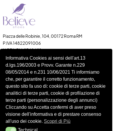
Piazza delle Robinie, 104, 00172 Roma RM
P.IVA 14822091006
N.REA: RM-1548401
C.SOCIALE: €10,00
Informativa Cookies ai sensi dell'art.13
d.lgs.196/2003 e Provv. Garante n.229
334 918 4321
08/05/2014 e n.231 10/06/2021 Ti informiamo
Shop
Account
che, per garantire il corretto funzionamento,
Shop
Carrello
questo sito fa uso di: cookie di terze parti, cookie
Donna
Profilo
analitici di terze parti, cookie di profilazione di
Bambini
Ordini
terze parti (personalizzazione degli annunci)
Cliccando su Accetta confermi di aver preso
Accessori
Wishlist
visione dell'informativa e di prestare consenso
Spedizioni e Resi
all'uso dei cookie.
Scopri di Più
Technical
Technical
Seguici