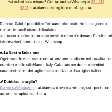
Hai dubbi sulla misura? Contattaci su WhatsApp
334 918
4321
, ti aiutiamo a scegliere quella giusta.
Durante i Saldi, è possibile effettuare solo sostituzioni, scegliendo
tra tutti i modelli disponibili sul sito.
⚠️ In questo periodo non sono previsti rimborsi in denaro. Per ulteriori
informazioni, contattaci su Whatsapp
👠 La Nostra Selezione
Ogni modello viene scelto con attenzione: crediamo nella qualità, nel
comfort e nello stile Made in Italy. Calzature per donne e bambini,
curate nei minimi dettagli e spesso realizzate da artigiani italiani.
📏 Dubbi sulla taglia?
Scrivici su WhatsApp
: ti aiutiamo a trovare la misura giusta per te, con
assistenza rapida e dedicata.