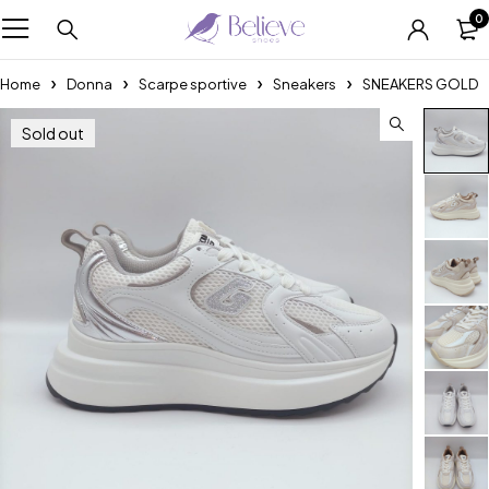
0
Home
Donna
Scarpe sportive
Sneakers
SNEAKERS GOLD
Sold out