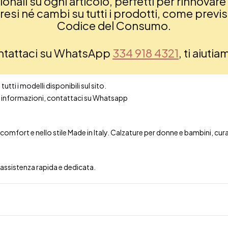
nali su ogni articolo, perfetti per rinnovare 
si né cambi su tutti i prodotti, come previsto
Codice del Consumo.
ontattaci su WhatsApp
334 918 4321
, ti aiuti
utti i modelli disponibili sul sito.
ori informazioni, contattaci su Whatsapp
mfort e nello stile Made in Italy. Calzature per donne e bambini, curate 
n assistenza rapida e dedicata.