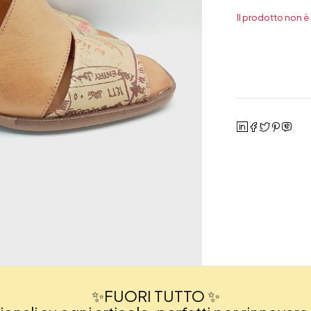
Il prodotto non è
✨FUORI TUTTO ✨