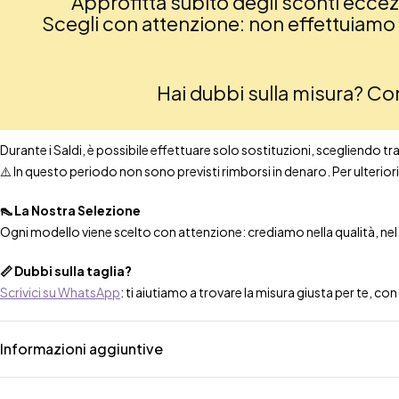
Approfitta subito degli sconti eccezio
Scegli con attenzione: non effettuiamo re
Hai dubbi sulla misura? C
Durante i Saldi, è possibile effettuare solo sostituzioni, scegliendo tra t
⚠️ In questo periodo non sono previsti rimborsi in denaro. Per ulteri
👠 La Nostra Selezione
Ogni modello viene scelto con attenzione: crediamo nella qualità, nel co
📏 Dubbi sulla taglia?
Scrivici su WhatsApp
: ti aiutiamo a trovare la misura giusta per te, co
Informazioni aggiuntive