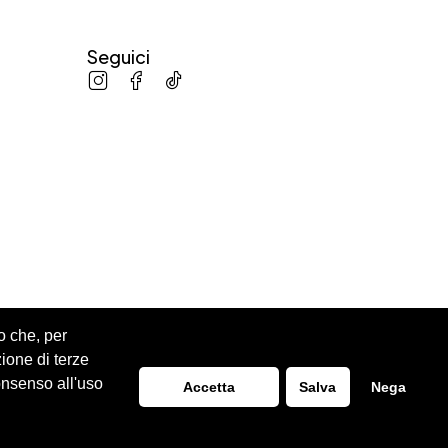
Seguici
o che, per
zione di terze
onsenso all'uso
Accetta
Salva
Nega