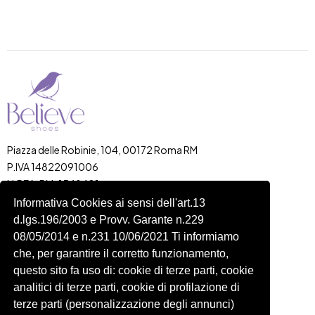
Piazza delle Robinie, 104, 00172 Roma RM
P.IVA 14822091006
N.REA: RM-1548401
C.SOCIALE: €10,00
Informativa Cookies ai sensi dell'art.13
d.lgs.196/2003 e Provv. Garante n.229
334 918 4321
08/05/2014 e n.231 10/06/2021 Ti informiamo
Shop
Account
che, per garantire il corretto funzionamento,
Shop
Carrello
questo sito fa uso di: cookie di terze parti, cookie
Donna
Profilo
analitici di terze parti, cookie di profilazione di
Bambini
Ordini
terze parti (personalizzazione degli annunci)