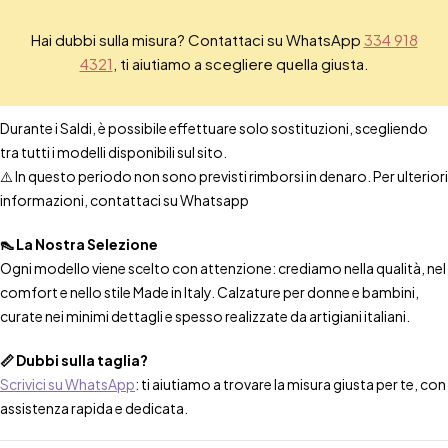
Hai dubbi sulla misura? Contattaci su WhatsApp
334 918
4321
, ti aiutiamo a scegliere quella giusta.
Durante i Saldi, è possibile effettuare solo sostituzioni, scegliendo
tra tutti i modelli disponibili sul sito.
⚠️ In questo periodo non sono previsti rimborsi in denaro. Per ulteriori
informazioni, contattaci su Whatsapp
👠 La Nostra Selezione
Ogni modello viene scelto con attenzione: crediamo nella qualità, nel
comfort e nello stile Made in Italy. Calzature per donne e bambini,
curate nei minimi dettagli e spesso realizzate da artigiani italiani.
📏 Dubbi sulla taglia?
Scrivici su WhatsApp
: ti aiutiamo a trovare la misura giusta per te, con
assistenza rapida e dedicata.