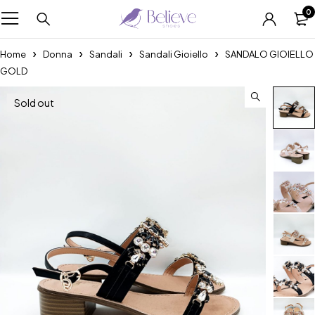
0
Home
Donna
Sandali
Sandali Gioiello
SANDALO GIOIELLO
GOLD
Sold out