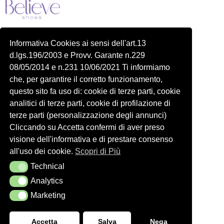
Piazza delle Robinie, 104, 00172 Roma RM
Informativa Cookies ai sensi dell'art.13
P.IVA 14822091006
d.lgs.196/2003 e Provv. Garante n.229
N.REA: RM-1548401
08/05/2014 e n.231 10/06/2021 Ti informiamo
C.SOCIALE: €10,00
che, per garantire il corretto funzionamento,
334 918 4321
questo sito fa uso di: cookie di terze parti, cookie
Shop
Account
analitici di terze parti, cookie di profilazione di
Shop
Carrello
terze parti (personalizzazione degli annunci)
Donna
Profilo
Cliccando su Accetta confermi di aver preso
visione dell'informativa e di prestare consenso
Bambini
Ordini
all'uso dei cookie.
Scopri di Più
Accessori
Wishlist
Technical
Technical
Spedizioni e Resi
Analytics
Analytics
Seguici
Marketing
Marketing
Accetta
Salva
Nega