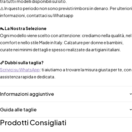
tra tutti i modelli disponibili sul sito.
⚠️ In questo periodo non sono previsti rimborsi in denaro. Per ulteriori
informazioni, contattaci su Whatsapp
👠 La Nostra Selezione
Ogni modello viene scelto con attenzione: crediamo nella qualità, nel
comfort e nello stile Made in Italy. Calzature per donne e bambini,
curate nei minimi dettagli e spesso realizzate da artigiani italiani.
📏 Dubbi sulla taglia?
Scrivici su WhatsApp
: ti aiutiamo a trovare la misura giusta per te, con
assistenza rapida e dedicata.
Informazioni aggiuntive
Guida alle taglie
Prodotti Consigliati