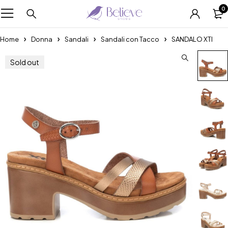
0
Home
Donna
Sandali
Sandali con Tacco
SANDALO XTI
Sold out