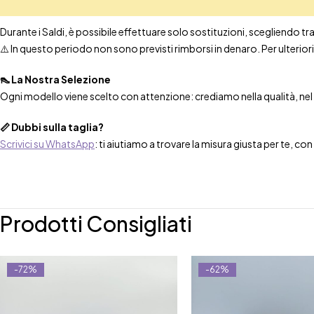
Durante i Saldi, è possibile effettuare solo sostituzioni, scegliendo tra t
⚠️ In questo periodo non sono previsti rimborsi in denaro. Per ulteri
👠 La Nostra Selezione
Ogni modello viene scelto con attenzione: crediamo nella qualità, nel co
📏 Dubbi sulla taglia?
Scrivici su WhatsApp
: ti aiutiamo a trovare la misura giusta per te, co
Prodotti Consigliati
-72%
-62%