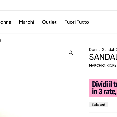
onna
Marchi
Outlet
Fuori Tutto
S
Donna
,
Sandali
,
SANDA
MARCHIO:
KICKE
Sold out