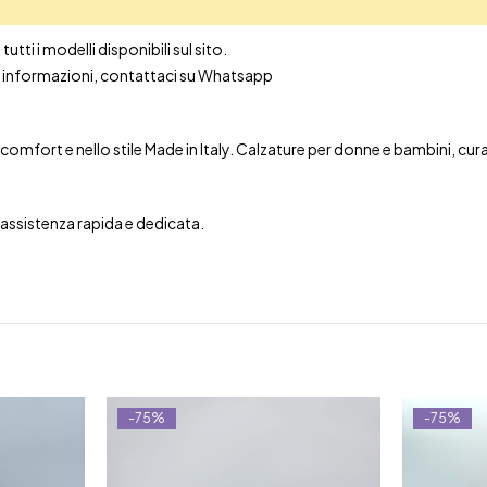
utti i modelli disponibili sul sito.
ori informazioni, contattaci su Whatsapp
mfort e nello stile Made in Italy. Calzature per donne e bambini, curate 
n assistenza rapida e dedicata.
-75%
-75%