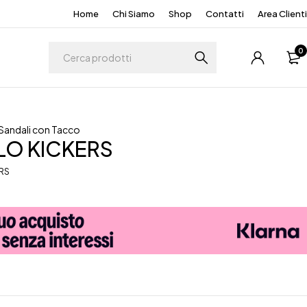
Home
Chi Siamo
Shop
Contatti
Area Clienti
0
Sandali con Tacco
LO KICKERS
RS