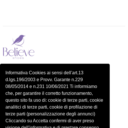
Piazza delle Robinie, 104, 00172 Roma RM
Informativa Cookies ai sensi dell'art.13
P.IVA 14822091006
d.lgs.196/2003 e Provv. Garante n.229
N.REA: RM-1548401
08/05/2014 e n.231 10/06/2021 Ti informiamo
C.SOCIALE: €10,00
che, per garantire il corretto funzionamento,
334 918 4321
questo sito fa uso di: cookie di terze parti, cookie
Shop
Account
analitici di terze parti, cookie di profilazione di
Shop
Carrello
terze parti (personalizzazione degli annunci)
Donna
Profilo
Cliccando su Accetta confermi di aver preso
visione dell'informativa e di prestare consenso