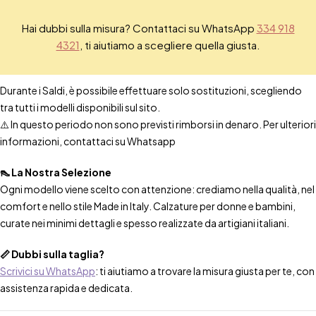
Hai dubbi sulla misura? Contattaci su WhatsApp
334 918
4321
, ti aiutiamo a scegliere quella giusta.
Durante i Saldi, è possibile effettuare solo sostituzioni, scegliendo
tra tutti i modelli disponibili sul sito.
⚠️ In questo periodo non sono previsti rimborsi in denaro. Per ulteriori
informazioni, contattaci su Whatsapp
👠 La Nostra Selezione
Ogni modello viene scelto con attenzione: crediamo nella qualità, nel
comfort e nello stile Made in Italy. Calzature per donne e bambini,
curate nei minimi dettagli e spesso realizzate da artigiani italiani.
📏 Dubbi sulla taglia?
Scrivici su WhatsApp
: ti aiutiamo a trovare la misura giusta per te, con
assistenza rapida e dedicata.