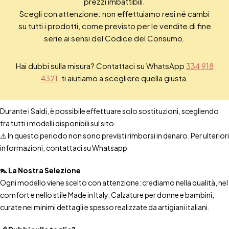
prezzi imbattibili.
Scegli con attenzione: non effettuiamo resi né cambi
su tutti i prodotti, come previsto per le vendite di fine
serie ai sensi del Codice del Consumo.
Hai dubbi sulla misura? Contattaci su WhatsApp
334 918
4321
, ti aiutiamo a scegliere quella giusta.
Durante i Saldi, è possibile effettuare solo sostituzioni, scegliendo
tra tutti i modelli disponibili sul sito.
⚠️ In questo periodo non sono previsti rimborsi in denaro. Per ulteriori
informazioni, contattaci su Whatsapp
👠 La Nostra Selezione
Ogni modello viene scelto con attenzione: crediamo nella qualità, nel
comfort e nello stile Made in Italy. Calzature per donne e bambini,
curate nei minimi dettagli e spesso realizzate da artigiani italiani.