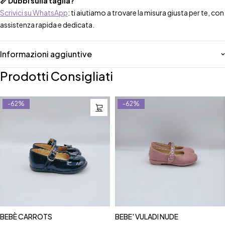
📏 Dubbi sulla taglia?
Scrivici su WhatsApp
: ti aiutiamo a trovare la misura giusta per te, con
assistenza rapida e dedicata.
Informazioni aggiuntive
Prodotti Consigliati
-62%
-62%
BEBÈ CARROTS
BEBE' VULADI NUDE