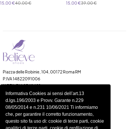
15,00
€
40,00
€
15,00
€
39,00
€
Piazza delle Robinie, 104, 00172 Roma RM
P.IVA 14822091006
N.REA: RM-1548401
C.SOCIALE: €10,00
Informativa Cookies ai sensi dell'art.13
d.lgs.196/2003 e Provv. Garante n.229
334 918 4321
08/05/2014 e n.231 10/06/2021 Ti informiamo
Shop
Account
che, per garantire il corretto funzionamento,
Shop
Carrello
questo sito fa uso di: cookie di terze parti, cookie
Donna
Profilo
analitici di terze parti, cookie di profilazione di