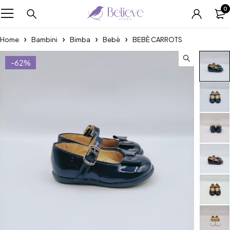
0
Home
Bambini
Bimba
Bebè
BEBÈ CARROTS
-62%