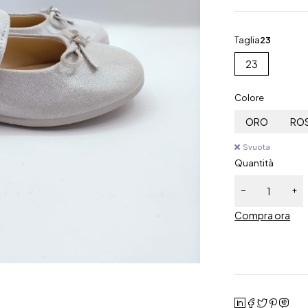
Taglia
23
23
Colore
ORO
RO
Svuota
Quantità
Compra ora