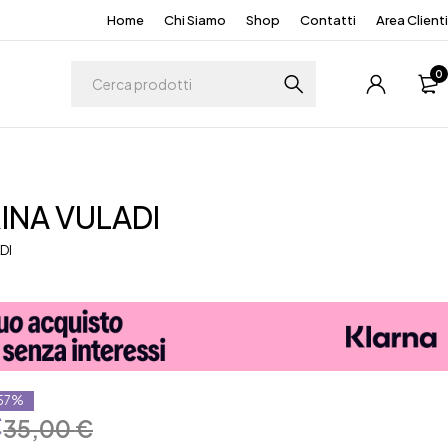
Home
Chi Siamo
Shop
Contatti
Area Clienti
0
INA VULADI
DI
-57%
€
35,00
€