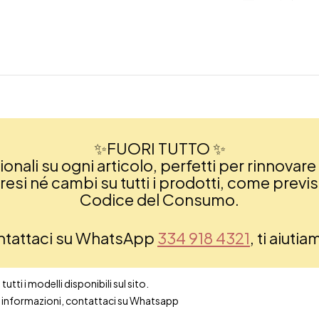
✨FUORI TUTTO ✨
nali su ogni articolo, perfetti per rinnovare 
si né cambi su tutti i prodotti, come previsto
Codice del Consumo.
ontattaci su WhatsApp
334 918 4321
, ti aiuti
utti i modelli disponibili sul sito.
ori informazioni, contattaci su Whatsapp