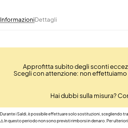
Informazioni
Dettagli
Approfitta subito degli sconti eccezio
Scegli con attenzione: non effettuiamo re
Hai dubbi sulla misura? C
Durante i Saldi, è possibile effettuare solo sostituzioni, scegliendo tra t
⚠️ In questo periodo non sono previsti rimborsi in denaro. Per ulteri