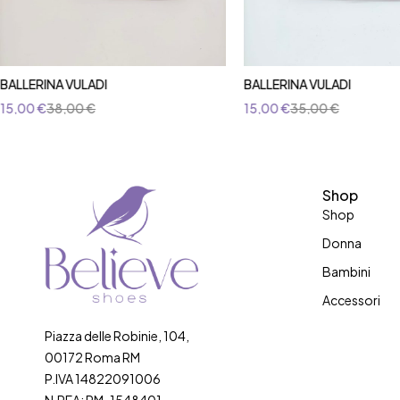
BALLERINA VULADI
BALLERINA VULADI
15,00
€
38,00
€
15,00
€
35,00
€
Shop
Shop
Donna
Bambini
Accessori
Piazza delle Robinie, 104,
00172 Roma RM
P.IVA 14822091006