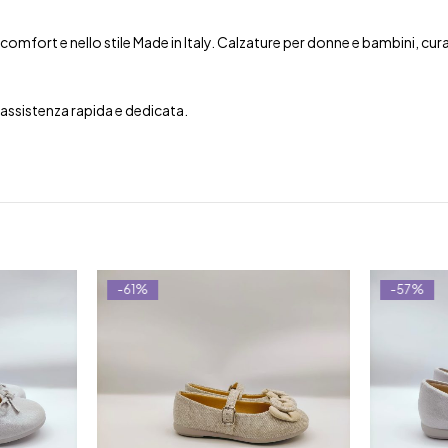
mfort e nello stile Made in Italy. Calzature per donne e bambini, curate 
n assistenza rapida e dedicata.
-61%
-57%