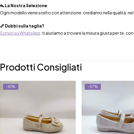
👠 La Nostra Selezione
Ogni modello viene scelto con attenzione: crediamo nella qualità, nel co
📏 Dubbi sulla taglia?
Scrivici su WhatsApp
: ti aiutiamo a trovare la misura giusta per te, co
Prodotti Consigliati
-61%
-57%