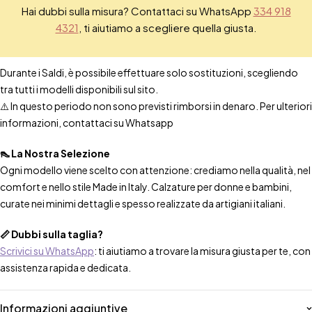
Hai dubbi sulla misura? Contattaci su WhatsApp
334 918
4321
, ti aiutiamo a scegliere quella giusta.
Durante i Saldi, è possibile effettuare solo sostituzioni, scegliendo
tra tutti i modelli disponibili sul sito.
⚠️ In questo periodo non sono previsti rimborsi in denaro. Per ulteriori
informazioni, contattaci su Whatsapp
👠 La Nostra Selezione
Ogni modello viene scelto con attenzione: crediamo nella qualità, nel
comfort e nello stile Made in Italy. Calzature per donne e bambini,
curate nei minimi dettagli e spesso realizzate da artigiani italiani.
📏 Dubbi sulla taglia?
Scrivici su WhatsApp
: ti aiutiamo a trovare la misura giusta per te, con
assistenza rapida e dedicata.
Informazioni aggiuntive