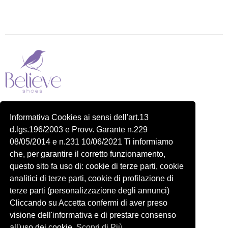
Piazza delle Robinie, 104, 00172 Roma RM
Informativa Cookies ai sensi dell'art.13
P.IVA 14822091006
d.lgs.196/2003 e Provv. Garante n.229
N.REA: RM-1548401
08/05/2014 e n.231 10/06/2021 Ti informiamo
C.SOCIALE: €10,00
che, per garantire il corretto funzionamento,
334 918 4321
questo sito fa uso di: cookie di terze parti, cookie
Shop
Account
analitici di terze parti, cookie di profilazione di
Shop
Carrello
terze parti (personalizzazione degli annunci)
Donna
Profilo
Cliccando su Accetta confermi di aver preso
visione dell'informativa e di prestare consenso
Bambini
Ordini
all'uso dei cookie.
Scopri di Più