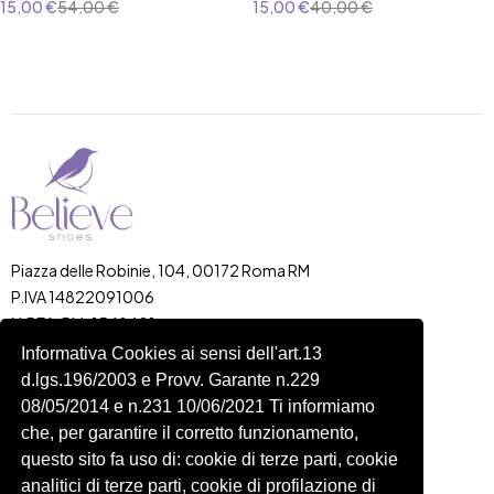
15,00
€
54,00
€
15,00
€
40,00
€
Piazza delle Robinie, 104, 00172 Roma RM
P.IVA 14822091006
N.REA: RM-1548401
C.SOCIALE: €10,00
Informativa Cookies ai sensi dell'art.13
d.lgs.196/2003 e Provv. Garante n.229
334 918 4321
08/05/2014 e n.231 10/06/2021 Ti informiamo
Shop
Account
che, per garantire il corretto funzionamento,
Shop
Carrello
questo sito fa uso di: cookie di terze parti, cookie
Donna
Profilo
analitici di terze parti, cookie di profilazione di