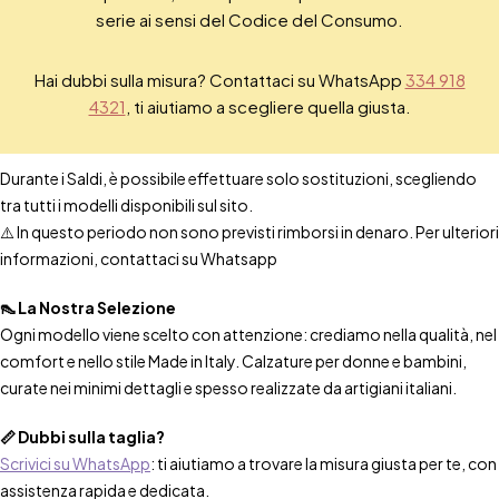
serie ai sensi del Codice del Consumo.
Hai dubbi sulla misura? Contattaci su WhatsApp
334 918
4321
, ti aiutiamo a scegliere quella giusta.
Durante i Saldi, è possibile effettuare solo sostituzioni, scegliendo
tra tutti i modelli disponibili sul sito.
⚠️ In questo periodo non sono previsti rimborsi in denaro. Per ulteriori
informazioni, contattaci su Whatsapp
👠 La Nostra Selezione
Ogni modello viene scelto con attenzione: crediamo nella qualità, nel
comfort e nello stile Made in Italy. Calzature per donne e bambini,
curate nei minimi dettagli e spesso realizzate da artigiani italiani.
📏 Dubbi sulla taglia?
Scrivici su WhatsApp
: ti aiutiamo a trovare la misura giusta per te, con
assistenza rapida e dedicata.