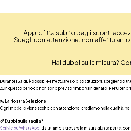
Approfitta subito degli sconti eccezio
Scegli con attenzione: non effettuiamo re
Hai dubbi sulla misura? C
Durante i Saldi, è possibile effettuare solo sostituzioni, scegliendo tra t
⚠️ In questo periodo non sono previsti rimborsi in denaro. Per ulteri
👠 La Nostra Selezione
Ogni modello viene scelto con attenzione: crediamo nella qualità, nel co
📏 Dubbi sulla taglia?
Scrivici su WhatsApp
: ti aiutiamo a trovare la misura giusta per te, co