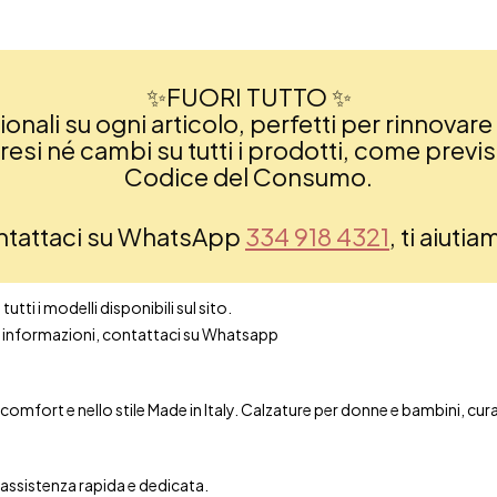
✨FUORI TUTTO ✨
nali su ogni articolo, perfetti per rinnovare 
si né cambi su tutti i prodotti, come previsto
Codice del Consumo.
ontattaci su WhatsApp
334 918 4321
, ti aiuti
utti i modelli disponibili sul sito.
ori informazioni, contattaci su Whatsapp
mfort e nello stile Made in Italy. Calzature per donne e bambini, curate 
n assistenza rapida e dedicata.