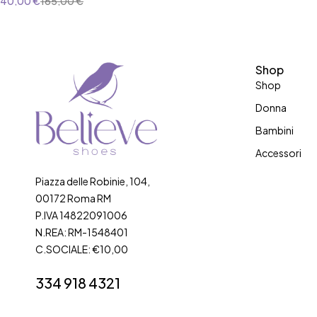
40,00
€
165,00
€
Shop
Shop
Donna
Bambini
Accessori
Piazza delle Robinie, 104,
00172 Roma RM
P.IVA 14822091006
N.REA: RM-1548401
C.SOCIALE: €10,00
334 918 4321