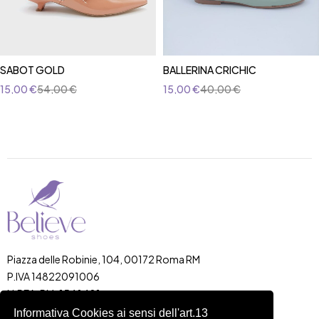
SABOT GOLD
BALLERINA CRICHIC
15,00
€
54,00
€
15,00
€
40,00
€
Piazza delle Robinie, 104, 00172 Roma RM
P.IVA 14822091006
N.REA: RM-1548401
C.SOCIALE: €10,00
Informativa Cookies ai sensi dell'art.13