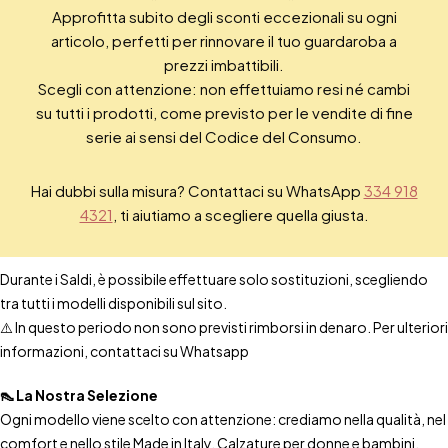
Approfitta subito degli sconti eccezionali su ogni
articolo, perfetti per rinnovare il tuo guardaroba a
prezzi imbattibili.
Scegli con attenzione: non effettuiamo resi né cambi
su tutti i prodotti, come previsto per le vendite di fine
serie ai sensi del Codice del Consumo.
Hai dubbi sulla misura? Contattaci su WhatsApp
334 918
4321
, ti aiutiamo a scegliere quella giusta.
Durante i Saldi, è possibile effettuare solo sostituzioni, scegliendo
tra tutti i modelli disponibili sul sito.
⚠️ In questo periodo non sono previsti rimborsi in denaro. Per ulteriori
informazioni, contattaci su Whatsapp
👠 La Nostra Selezione
Ogni modello viene scelto con attenzione: crediamo nella qualità, nel
comfort e nello stile Made in Italy. Calzature per donne e bambini,