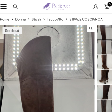
0
Home
Donna
Stivali
Tacco Alto
STIVALE COSCIA NOA
Sold out