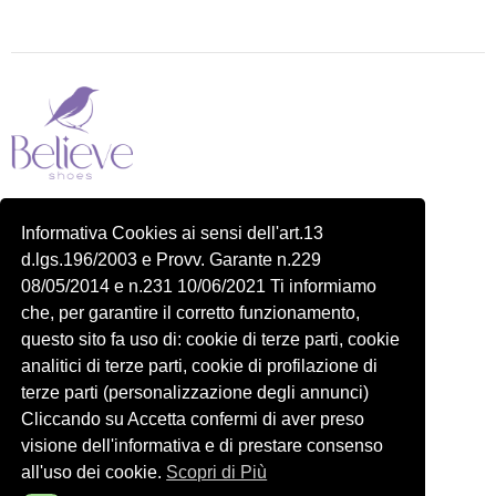
Piazza delle Robinie, 104, 00172 Roma RM
Informativa Cookies ai sensi dell'art.13
P.IVA 14822091006
d.lgs.196/2003 e Provv. Garante n.229
N.REA: RM-1548401
08/05/2014 e n.231 10/06/2021 Ti informiamo
C.SOCIALE: €10,00
che, per garantire il corretto funzionamento,
334 918 4321
questo sito fa uso di: cookie di terze parti, cookie
Shop
Account
analitici di terze parti, cookie di profilazione di
Shop
Carrello
terze parti (personalizzazione degli annunci)
Donna
Profilo
Cliccando su Accetta confermi di aver preso
visione dell'informativa e di prestare consenso
Bambini
Ordini
all'uso dei cookie.
Scopri di Più
Accessori
Wishlist