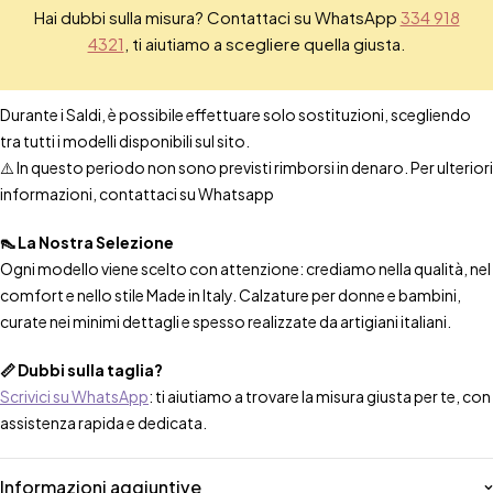
Hai dubbi sulla misura? Contattaci su WhatsApp
334 918
4321
, ti aiutiamo a scegliere quella giusta.
Durante i Saldi, è possibile effettuare solo sostituzioni, scegliendo
tra tutti i modelli disponibili sul sito.
⚠️ In questo periodo non sono previsti rimborsi in denaro. Per ulteriori
informazioni, contattaci su Whatsapp
👠 La Nostra Selezione
Ogni modello viene scelto con attenzione: crediamo nella qualità, nel
comfort e nello stile Made in Italy. Calzature per donne e bambini,
curate nei minimi dettagli e spesso realizzate da artigiani italiani.
📏 Dubbi sulla taglia?
Scrivici su WhatsApp
: ti aiutiamo a trovare la misura giusta per te, con
assistenza rapida e dedicata.
Informazioni aggiuntive