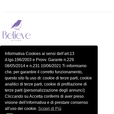
Piazza delle Robinie, 104, 00172 Roma RM
Informativa Cookies ai sensi dell'art.13
P.IVA 14822091006
d.lgs.196/2003 e Provv. Garante n.229
N.REA: RM-1548401
08/05/2014 e n.231 10/06/2021 Ti informiamo
C.SOCIALE: €10,00
che, per garantire il corretto funzionamento,
334 918 4321
questo sito fa uso di: cookie di terze parti, cookie
Shop
Account
analitici di terze parti, cookie di profilazione di
Shop
Carrello
terze parti (personalizzazione degli annunci)
Donna
Profilo
Cliccando su Accetta confermi di aver preso
visione dell'informativa e di prestare consenso
Bambini
Ordini
all'uso dei cookie.
Scopri di Più
Accessori
Wishlist