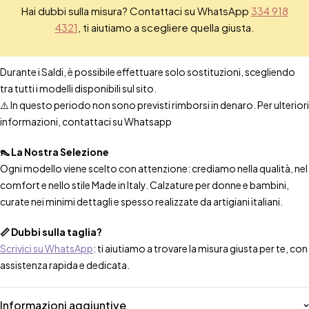
Hai dubbi sulla misura? Contattaci su WhatsApp
334 918
4321
, ti aiutiamo a scegliere quella giusta.
Durante i Saldi, è possibile effettuare solo sostituzioni, scegliendo
tra tutti i modelli disponibili sul sito.
⚠️ In questo periodo non sono previsti rimborsi in denaro. Per ulteriori
informazioni, contattaci su Whatsapp
👠 La Nostra Selezione
Ogni modello viene scelto con attenzione: crediamo nella qualità, nel
comfort e nello stile Made in Italy. Calzature per donne e bambini,
curate nei minimi dettagli e spesso realizzate da artigiani italiani.
📏 Dubbi sulla taglia?
Scrivici su WhatsApp
: ti aiutiamo a trovare la misura giusta per te, con
assistenza rapida e dedicata.
Informazioni aggiuntive