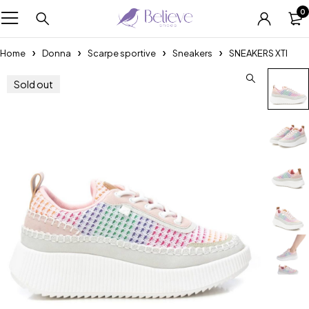
0
Home
Donna
Scarpe sportive
Sneakers
SNEAKERS XTI
Sold out