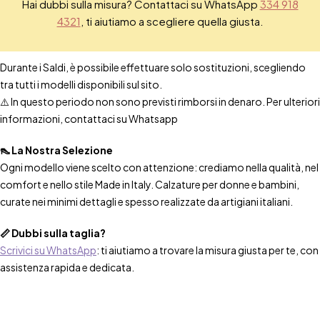
Hai dubbi sulla misura? Contattaci su WhatsApp
334 918
4321
, ti aiutiamo a scegliere quella giusta.
Durante i Saldi, è possibile effettuare solo sostituzioni, scegliendo
tra tutti i modelli disponibili sul sito.
⚠️ In questo periodo non sono previsti rimborsi in denaro. Per ulteriori
informazioni, contattaci su Whatsapp
👠 La Nostra Selezione
Ogni modello viene scelto con attenzione: crediamo nella qualità, nel
comfort e nello stile Made in Italy. Calzature per donne e bambini,
curate nei minimi dettagli e spesso realizzate da artigiani italiani.
📏 Dubbi sulla taglia?
Scrivici su WhatsApp
: ti aiutiamo a trovare la misura giusta per te, con
assistenza rapida e dedicata.