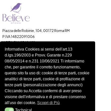
Piazza delle Robinie, 104, 00172 Roma RM
P.IVA 14822091006
N.REA: RM-1548401
C.SOCIALE: €10,00
Informativa Cookies ai sensi dell'art.13
d.lgs.196/2003 e Provv. Garante n.229
334 918 4321
08/05/2014 e n.231 10/06/2021 Ti informiamo
Shop
Account
che, per garantire il corretto funzionamento,
Shop
Carrello
questo sito fa uso di: cookie di terze parti, cookie
Donna
Profilo
analitici di terze parti, cookie di profilazione di
Bambini
Ordini
terze parti (personalizzazione degli annunci)
Cliccando su Accetta confermi di aver preso
Accessori
Wishlist
visione dell'informativa e di prestare consenso
Spedizioni e Resi
all'uso dei cookie.
Scopri di Più
Technical
Technical
Seguici