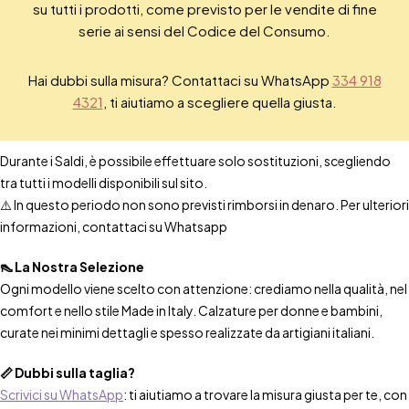
su tutti i prodotti, come previsto per le vendite di fine
serie ai sensi del Codice del Consumo.
Hai dubbi sulla misura? Contattaci su WhatsApp
334 918
4321
, ti aiutiamo a scegliere quella giusta.
Durante i Saldi, è possibile effettuare solo sostituzioni, scegliendo
tra tutti i modelli disponibili sul sito.
⚠️ In questo periodo non sono previsti rimborsi in denaro. Per ulteriori
informazioni, contattaci su Whatsapp
👠 La Nostra Selezione
Ogni modello viene scelto con attenzione: crediamo nella qualità, nel
comfort e nello stile Made in Italy. Calzature per donne e bambini,
curate nei minimi dettagli e spesso realizzate da artigiani italiani.
📏 Dubbi sulla taglia?
Scrivici su WhatsApp
: ti aiutiamo a trovare la misura giusta per te, con