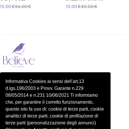
15,00
€
54,00
€
15,00
€
40,00
€
Piazza delle Robinie, 104, 00172 Roma RM
Informativa Cookies ai sensi dell'art.13
P.IVA 14822091006
d.lgs.196/2003 e Provv. Garante n.229
N.REA: RM-1548401
08/05/2014 e n.231 10/06/2021 Ti informiamo
C.SOCIALE: €10,00
che, per garantire il corretto funzionamento,
334 918 4321
questo sito fa uso di: cookie di terze parti, cookie
Shop
Account
analitici di terze parti, cookie di profilazione di
Shop
Carrello
terze parti (personalizzazione degli annunci)
Donna
Profilo