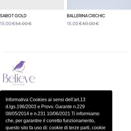
SABOT GOLD
BALLERINA CRICHIC
15,00
€
54,00
€
15,00
€
40,00
€
Piazza delle Robinie, 104, 00172 Roma RM
Informativa Cookies ai sensi dell'art.13
P.IVA 14822091006
d.lgs.196/2003 e Provv. Garante n.229
N.REA: RM-1548401
08/05/2014 e n.231 10/06/2021 Ti informiamo
C.SOCIALE: €10,00
che, per garantire il corretto funzionamento,
334 918 4321
questo sito fa uso di: cookie di terze parti, cookie