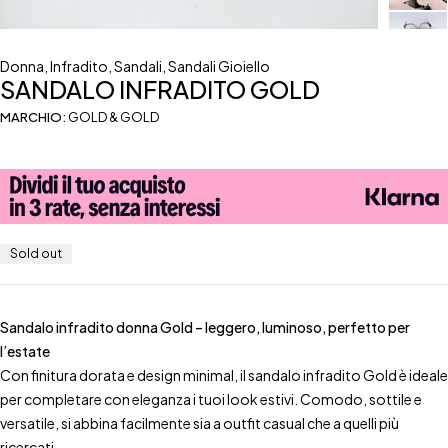
Donna
,
Infradito
,
Sandali
,
Sandali Gioiello
SANDALO INFRADITO GOLD
MARCHIO:
GOLD & GOLD
Sold out
Sandalo infradito donna Gold – leggero, luminoso, perfetto per
l’estate
Con finitura dorata e design minimal, il sandalo infradito Gold è ideale
per completare con eleganza i tuoi look estivi. Comodo, sottile e
versatile, si abbina facilmente sia a outfit casual che a quelli più
ricercati.