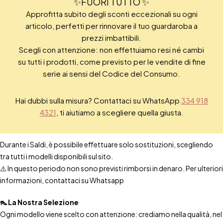
✨FUORI TUTTO ✨
Approfitta subito degli sconti eccezionali su ogni
articolo, perfetti per rinnovare il tuo guardaroba a
prezzi imbattibili.
Scegli con attenzione: non effettuiamo resi né cambi
su tutti i prodotti, come previsto per le vendite di fine
serie ai sensi del Codice del Consumo.
Hai dubbi sulla misura? Contattaci su WhatsApp
334 918
4321
, ti aiutiamo a scegliere quella giusta.
Durante i Saldi, è possibile effettuare solo sostituzioni, scegliendo
tra tutti i modelli disponibili sul sito.
⚠️ In questo periodo non sono previsti rimborsi in denaro. Per ulteriori
informazioni, contattaci su Whatsapp
👠 La Nostra Selezione
Ogni modello viene scelto con attenzione: crediamo nella qualità, nel