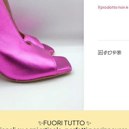
Il prodotto non è
✨FUORI TUTTO ✨