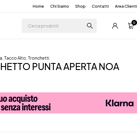
Home
Chi Siamo
Shop
Contatti
Area Clienti
0
a
,
Tacco Alto
,
Tronchetti
HETTO PUNTA APERTA NOA