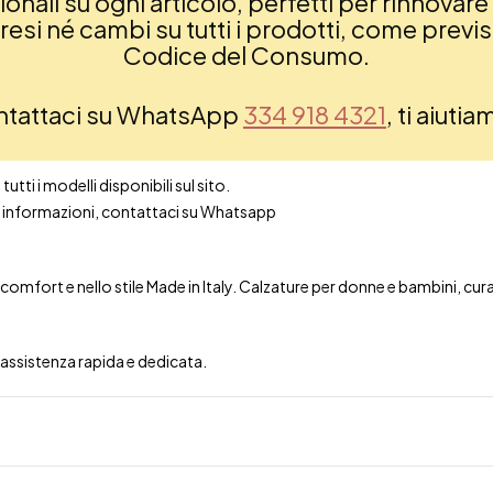
nali su ogni articolo, perfetti per rinnovare 
si né cambi su tutti i prodotti, come previsto
Codice del Consumo.
ontattaci su WhatsApp
334 918 4321
, ti aiuti
utti i modelli disponibili sul sito.
ori informazioni, contattaci su Whatsapp
mfort e nello stile Made in Italy. Calzature per donne e bambini, curate 
n assistenza rapida e dedicata.