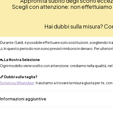
Approfitta subito degli sconti eccezio
Scegli con attenzione: non effettuiamo re
Hai dubbi sulla misura? C
Durante i Saldi, è possibile effettuare solo sostituzioni, scegliendo tra t
⚠️ In questo periodo non sono previsti rimborsi in denaro. Per ulteri
👠 La Nostra Selezione
Ogni modello viene scelto con attenzione: crediamo nella qualità, nel co
📏 Dubbi sulla taglia?
Scrivici su WhatsApp
: ti aiutiamo a trovare la misura giusta per te, co
Informazioni aggiuntive