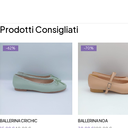
Prodotti Consigliati
-62%
-70%
BALLERINA CRICHIC
BALLERINA NOA