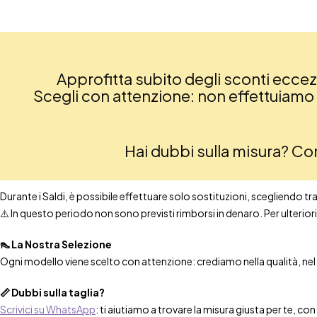
Approfitta subito degli sconti eccezio
Scegli con attenzione: non effettuiamo re
Hai dubbi sulla misura? C
Durante i Saldi, è possibile effettuare solo sostituzioni, scegliendo tra t
⚠️ In questo periodo non sono previsti rimborsi in denaro. Per ulteri
👠 La Nostra Selezione
Ogni modello viene scelto con attenzione: crediamo nella qualità, nel co
📏 Dubbi sulla taglia?
Scrivici su WhatsApp
: ti aiutiamo a trovare la misura giusta per te, co