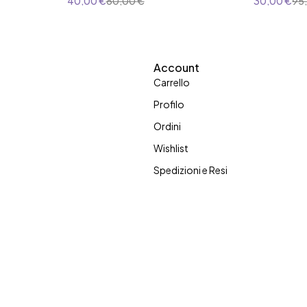
40,00
€
80,00
€
30,00
€
95
Account
Carrello
Profilo
Ordini
Wishlist
Spedizioni e Resi