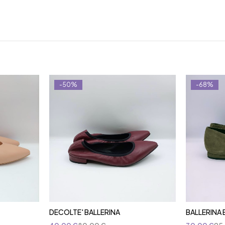
-50%
-68%
DECOLTE' BALLERINA
BALLERINA 
A