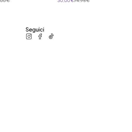
,00
€
30,00
€
74,95
€
38
Seguici