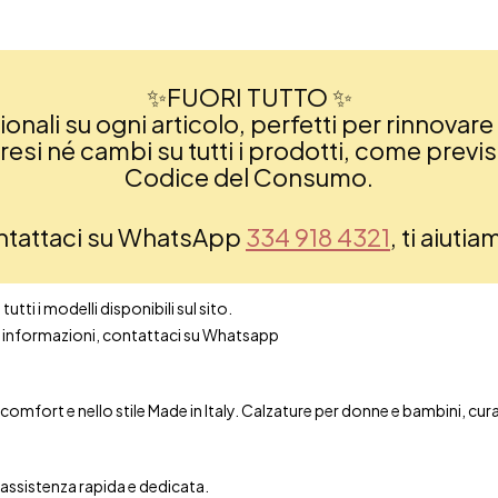
✨FUORI TUTTO ✨
nali su ogni articolo, perfetti per rinnovare 
si né cambi su tutti i prodotti, come previsto
Codice del Consumo.
ontattaci su WhatsApp
334 918 4321
, ti aiuti
utti i modelli disponibili sul sito.
ori informazioni, contattaci su Whatsapp
mfort e nello stile Made in Italy. Calzature per donne e bambini, curate 
n assistenza rapida e dedicata.