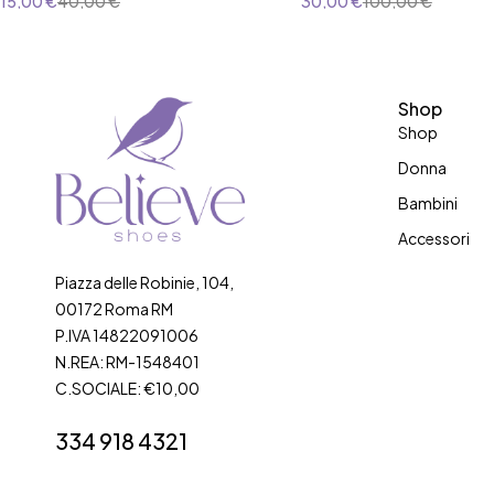
15,00
€
40,00
€
30,00
€
100,00
€
Shop
Shop
Donna
Bambini
Accessori
Piazza delle Robinie, 104,
00172 Roma RM
P.IVA 14822091006
N.REA: RM-1548401
C.SOCIALE: €10,00
334 918 4321