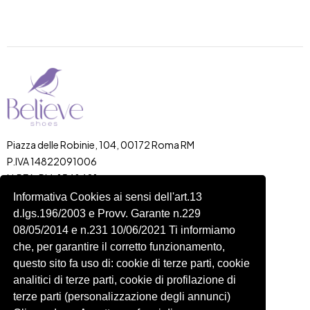
Piazza delle Robinie, 104, 00172 Roma RM
P.IVA 14822091006
N.REA: RM-1548401
C.SOCIALE: €10,00
Informativa Cookies ai sensi dell'art.13
d.lgs.196/2003 e Provv. Garante n.229
334 918 4321
08/05/2014 e n.231 10/06/2021 Ti informiamo
Shop
Account
che, per garantire il corretto funzionamento,
Shop
Carrello
questo sito fa uso di: cookie di terze parti, cookie
Donna
Profilo
analitici di terze parti, cookie di profilazione di
Bambini
Ordini
terze parti (personalizzazione degli annunci)