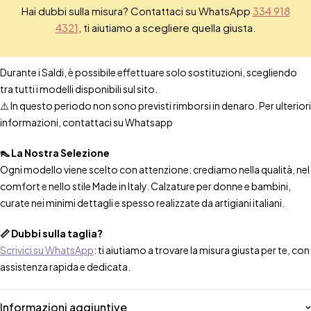
Hai dubbi sulla misura? Contattaci su WhatsApp
334 918
4321
, ti aiutiamo a scegliere quella giusta.
Durante i Saldi, è possibile effettuare solo sostituzioni, scegliendo
tra tutti i modelli disponibili sul sito.
⚠️ In questo periodo non sono previsti rimborsi in denaro. Per ulteriori
informazioni, contattaci su Whatsapp
👠 La Nostra Selezione
Ogni modello viene scelto con attenzione: crediamo nella qualità, nel
comfort e nello stile Made in Italy. Calzature per donne e bambini,
curate nei minimi dettagli e spesso realizzate da artigiani italiani.
📏 Dubbi sulla taglia?
Scrivici su WhatsApp
: ti aiutiamo a trovare la misura giusta per te, con
assistenza rapida e dedicata.
Informazioni aggiuntive