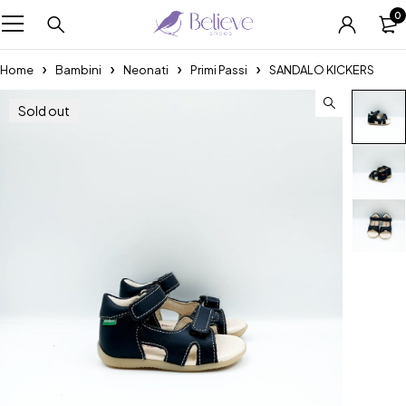
0
Home
Bambini
Neonati
Primi Passi
SANDALO KICKERS
Sold out