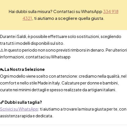
Hai dubbi sulla misura? Contattaci su WhatsApp
334 918
4321
, ti aiutiamo a scegliere quella giusta.
Durante i Saldi, è possibile effettuare solo sostituzioni, scegliendo
tra tutti i modelli disponibili sul sito.
⚠️ In questo periodo non sono previsti rimborsi in denaro. Per ulteriori
informazioni, contattaci su Whatsapp
👠 La Nostra Selezione
Ogni modello viene scelto con attenzione: crediamo nella qualità, nel
comfort e nello stile Made in Italy. Calzature per donne e bambini,
curate nei minimi dettagli e spesso realizzate da artigiani italiani.
📏 Dubbi sulla taglia?
Scrivici su WhatsApp
: ti aiutiamo a trovare la misura giusta per te, con
assistenza rapida e dedicata.