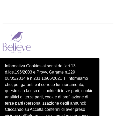
Piazza delle Robinie, 104, 00172 Roma RM
Informativa Cookies ai sensi dell'art.13
P.IVA 14822091006
d.lgs.196/2003 e Provv. Garante n.229
N.REA: RM-1548401
08/05/2014 e n.231 10/06/2021 Ti informiamo
C.SOCIALE: €10,00
che, per garantire il corretto funzionamento,
334 918 4321
questo sito fa uso di: cookie di terze parti, cookie
Shop
Account
analitici di terze parti, cookie di profilazione di
Shop
Carrello
terze parti (personalizzazione degli annunci)
Donna
Profilo
Cliccando su Accetta confermi di aver preso
visione dell'informativa e di prestare consenso