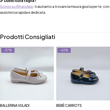
📏 Dubbi sulla taglia?
Scrivici su WhatsApp
: ti aiutiamo a trovare la misura giusta per te, con
assistenza rapida e dedicata.
Prodotti Consigliati
-57%
-62%
BALLERINA VULADI
BEBÈ CARROTS