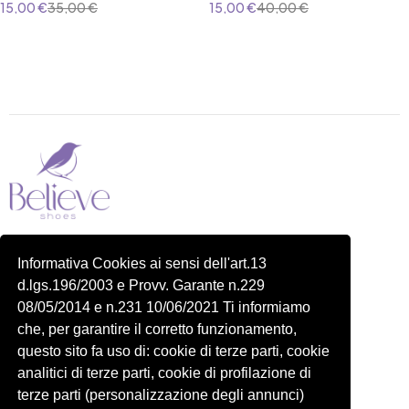
15,00
€
35,00
€
15,00
€
40,00
€
Piazza delle Robinie, 104, 00172 Roma RM
Informativa Cookies ai sensi dell'art.13
P.IVA 14822091006
d.lgs.196/2003 e Provv. Garante n.229
N.REA: RM-1548401
08/05/2014 e n.231 10/06/2021 Ti informiamo
C.SOCIALE: €10,00
che, per garantire il corretto funzionamento,
334 918 4321
questo sito fa uso di: cookie di terze parti, cookie
Shop
Account
analitici di terze parti, cookie di profilazione di
Shop
Carrello
terze parti (personalizzazione degli annunci)