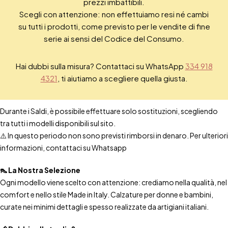
prezzi imbattibili.
Scegli con attenzione: non effettuiamo resi né cambi
su tutti i prodotti, come previsto per le vendite di fine
serie ai sensi del Codice del Consumo.
Hai dubbi sulla misura? Contattaci su WhatsApp
334 918
4321
, ti aiutiamo a scegliere quella giusta.
Durante i Saldi, è possibile effettuare solo sostituzioni, scegliendo
tra tutti i modelli disponibili sul sito.
⚠️ In questo periodo non sono previsti rimborsi in denaro. Per ulteriori
informazioni, contattaci su Whatsapp
👠 La Nostra Selezione
Ogni modello viene scelto con attenzione: crediamo nella qualità, nel
comfort e nello stile Made in Italy. Calzature per donne e bambini,
curate nei minimi dettagli e spesso realizzate da artigiani italiani.