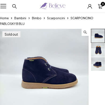
0
Home
Bambini
Bimbo
Scarponcini
SCARPONCINO
PABLOSKY B BLU
Sold out