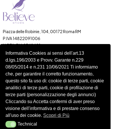
Piazza delle Robinie, 104, 00172 Roma RM
P.IVA 14822091006
N.REA: RM-1548401
C.SOCIALE: €10,00
Informativa Cookies ai sensi dell'art.13
d.lgs.196/2003 e Provv. Garante n.229
334 918 4321
08/05/2014 e n.231 10/06/2021 Ti informiamo
Shop
Account
che, per garantire il corretto funzionamento,
Shop
Carrello
questo sito fa uso di: cookie di terze parti, cookie
Donna
Profilo
analitici di terze parti, cookie di profilazione di
Bambini
Ordini
terze parti (personalizzazione degli annunci)
Cliccando su Accetta confermi di aver preso
Accessori
Wishlist
visione dell'informativa e di prestare consenso
Spedizioni e Resi
all'uso dei cookie.
Scopri di Più
Technical
Technical
Seguici