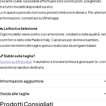
Durante i Saldi, è possibile effettuare solo sostituzioni, scegliendo
tra tutti i modelli disponibili sul sito.
⚠️ In questo periodo non sono previsti rimborsi in denaro. Per ulteriori
informazioni, contattaci su Whatsapp
👠 La Nostra Selezione
Ogni modello viene scelto con attenzione: crediamo nella qualità, nel
comfort e nello stile Made in Italy. Calzature per donne e bambini,
curate nei minimi dettagli e spesso realizzate da artigiani italiani.
📏 Dubbi sulla taglia?
Scrivici su WhatsApp
: ti aiutiamo a trovare la misura giusta per te, con
assistenza rapida e dedicata.
Informazioni aggiuntive
Guida alle taglie
Prodotti Consigliati