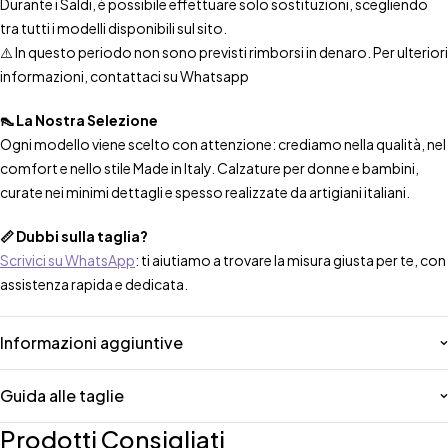
Durante i Saldi, è possibile effettuare solo sostituzioni, scegliendo
tra tutti i modelli disponibili sul sito.
⚠️ In questo periodo non sono previsti rimborsi in denaro. Per ulteriori
informazioni, contattaci su Whatsapp
👠 La Nostra Selezione
Ogni modello viene scelto con attenzione: crediamo nella qualità, nel
comfort e nello stile Made in Italy. Calzature per donne e bambini,
curate nei minimi dettagli e spesso realizzate da artigiani italiani.
📏 Dubbi sulla taglia?
Scrivici su WhatsApp
: ti aiutiamo a trovare la misura giusta per te, con
assistenza rapida e dedicata.
Informazioni aggiuntive
Guida alle taglie
Prodotti Consigliati