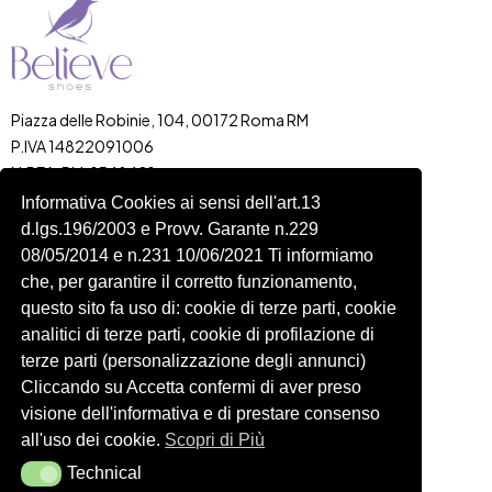
Piazza delle Robinie, 104, 00172 Roma RM
P.IVA 14822091006
N.REA: RM-1548401
C.SOCIALE: €10,00
Informativa Cookies ai sensi dell'art.13
d.lgs.196/2003 e Provv. Garante n.229
334 918 4321
08/05/2014 e n.231 10/06/2021 Ti informiamo
Shop
Account
che, per garantire il corretto funzionamento,
Shop
Carrello
questo sito fa uso di: cookie di terze parti, cookie
Donna
Profilo
analitici di terze parti, cookie di profilazione di
Bambini
Ordini
terze parti (personalizzazione degli annunci)
Cliccando su Accetta confermi di aver preso
Accessori
Wishlist
visione dell'informativa e di prestare consenso
Spedizioni e Resi
all'uso dei cookie.
Scopri di Più
Technical
Technical
Seguici