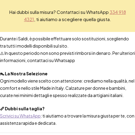
Hai dubbi sulla misura? Contattaci su WhatsApp
334 918
4321
, ti aiutiamo a scegliere quella giusta.
Durante i Saldi, è possibile effettuare solo sostituzioni, scegliendo
tra tutti i modelli disponibili sul sito.
⚠️ In questo periodo non sono previsti rimborsi in denaro. Per ulteriori
informazioni, contattaci su Whatsapp
👠 La Nostra Selezione
Ogni modello viene scelto con attenzione: crediamo nella qualità, nel
comfort e nello stile Made in Italy. Calzature per donne e bambini,
curate nei minimi dettagli e spesso realizzate da artigiani italiani.
📏 Dubbi sulla taglia?
Scrivici su WhatsApp
: ti aiutiamo a trovare la misura giusta per te, con
assistenza rapida e dedicata.