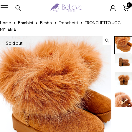
0
Home
Bambini
Bimba
Tronchetti
TRONCHETTO UGG
MELANIA
Sold out