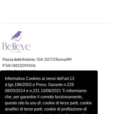
Piazza delle Robinie, 104, 00172 Roma RM
P.IVA 14822091006
N.REA: RM-1548401
C.SOCIALE: €10,00
Informativa Cookies ai sensi dell'art.13
d.lgs.196/2003 e Provv. Garante n.229
334 918 4321
08/05/2014 e n.231 10/06/2021 Ti informiamo
Shop
Account
che, per garantire il corretto funzionamento,
Shop
Carrello
questo sito fa uso di: cookie di terze parti, cookie
Donna
Profilo
analitici di terze parti, cookie di profilazione di