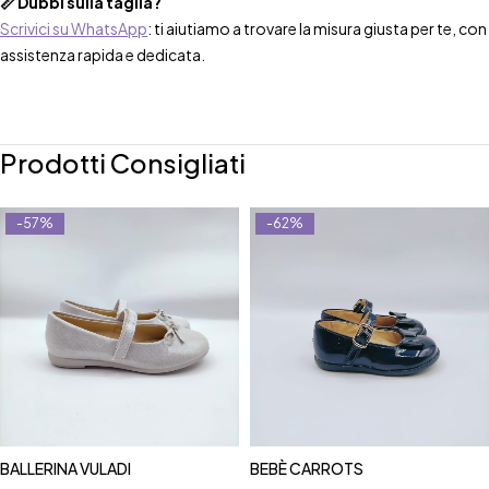
📏 Dubbi sulla taglia?
Scrivici su WhatsApp
: ti aiutiamo a trovare la misura giusta per te, con
assistenza rapida e dedicata.
Prodotti Consigliati
-57%
-62%
BALLERINA VULADI
BEBÈ CARROTS