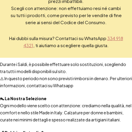
prezzi imbattibili.
Scegli con attenzione: non effettuiamo resi né cambi
su tutti i prodotti, come previsto per le vendite di fine
serie ai sensi del Codice del Consumo.
Hai dubbi sulla misura? Contattaci su WhatsApp
334 918
4321
, ti aiutiamo a scegliere quella giusta.
Durante i Saldi, è possibile effettuare solo sostituzioni, scegliendo
tra tutti i modelli disponibili sul sito.
⚠️ In questo periodo non sono previsti rimborsi in denaro. Per ulteriori
informazioni, contattaci su Whatsapp
👠 La Nostra Selezione
Ogni modello viene scelto con attenzione: crediamo nella qualità, nel
comfort e nello stile Made in Italy. Calzature per donne e bambini,
curate nei minimi dettagli e spesso realizzate da artigiani italiani.