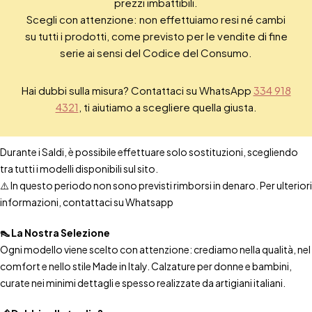
prezzi imbattibili.
Scegli con attenzione: non effettuiamo resi né cambi
su tutti i prodotti, come previsto per le vendite di fine
serie ai sensi del Codice del Consumo.
Hai dubbi sulla misura? Contattaci su WhatsApp
334 918
4321
, ti aiutiamo a scegliere quella giusta.
Durante i Saldi, è possibile effettuare solo sostituzioni, scegliendo
tra tutti i modelli disponibili sul sito.
⚠️ In questo periodo non sono previsti rimborsi in denaro. Per ulteriori
informazioni, contattaci su Whatsapp
👠 La Nostra Selezione
Ogni modello viene scelto con attenzione: crediamo nella qualità, nel
comfort e nello stile Made in Italy. Calzature per donne e bambini,
curate nei minimi dettagli e spesso realizzate da artigiani italiani.