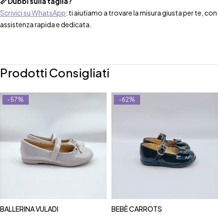
📏 Dubbi sulla taglia?
Scrivici su WhatsApp
: ti aiutiamo a trovare la misura giusta per te, con
assistenza rapida e dedicata.
Prodotti Consigliati
-57%
-62%
BALLERINA VULADI
BEBÈ CARROTS