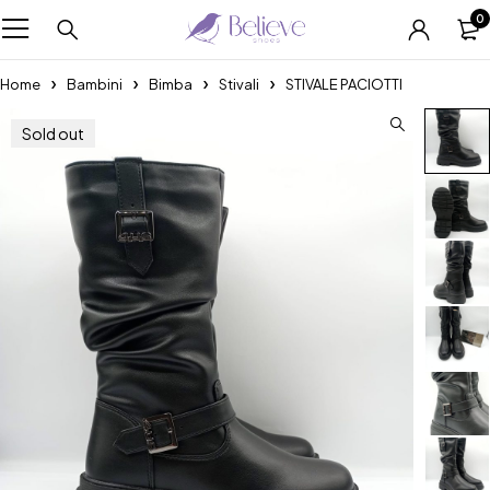
0
Home
Bambini
Bimba
Stivali
STIVALE PACIOTTI
Sold out