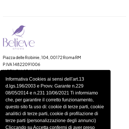
Piazza delle Robinie, 104, 00172 Roma RM
P.IVA 14822091006
N.REA: RM-1548401
C.SOCIALE: €10,00
Informativa Cookies ai sensi dell'art.13
d.lgs.196/2003 e Provv. Garante n.229
334 918 4321
08/05/2014 e n.231 10/06/2021 Ti informiamo
Shop
Account
che, per garantire il corretto funzionamento,
Shop
Carrello
questo sito fa uso di: cookie di terze parti, cookie
Donna
Profilo
analitici di terze parti, cookie di profilazione di
Bambini
Ordini
terze parti (personalizzazione degli annunci)
Cliccando su Accetta confermi di aver preso