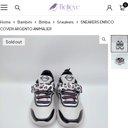
0
Home
Bambini
Bimba
Sneakers
SNEAKERS ENRICO
COVERI ARGENTO ANIMALIER
Sold out