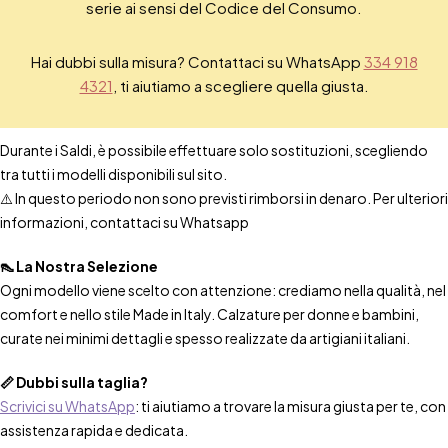
serie ai sensi del Codice del Consumo.
Hai dubbi sulla misura? Contattaci su WhatsApp
334 918
4321
, ti aiutiamo a scegliere quella giusta.
Durante i Saldi, è possibile effettuare solo sostituzioni, scegliendo
tra tutti i modelli disponibili sul sito.
⚠️ In questo periodo non sono previsti rimborsi in denaro. Per ulteriori
informazioni, contattaci su Whatsapp
👠 La Nostra Selezione
Ogni modello viene scelto con attenzione: crediamo nella qualità, nel
comfort e nello stile Made in Italy. Calzature per donne e bambini,
curate nei minimi dettagli e spesso realizzate da artigiani italiani.
📏 Dubbi sulla taglia?
Scrivici su WhatsApp
: ti aiutiamo a trovare la misura giusta per te, con
assistenza rapida e dedicata.