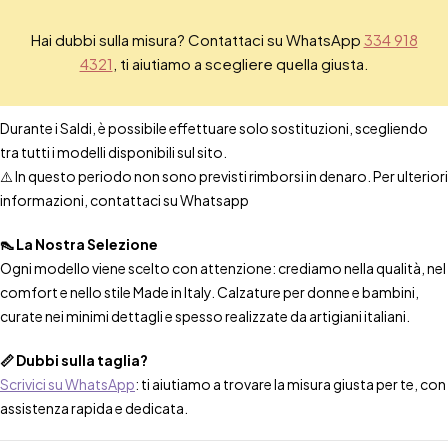
Hai dubbi sulla misura? Contattaci su WhatsApp
334 918
4321
, ti aiutiamo a scegliere quella giusta.
Durante i Saldi, è possibile effettuare solo sostituzioni, scegliendo
tra tutti i modelli disponibili sul sito.
⚠️ In questo periodo non sono previsti rimborsi in denaro. Per ulteriori
informazioni, contattaci su Whatsapp
👠 La Nostra Selezione
Ogni modello viene scelto con attenzione: crediamo nella qualità, nel
comfort e nello stile Made in Italy. Calzature per donne e bambini,
curate nei minimi dettagli e spesso realizzate da artigiani italiani.
📏 Dubbi sulla taglia?
Scrivici su WhatsApp
: ti aiutiamo a trovare la misura giusta per te, con
assistenza rapida e dedicata.