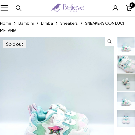
0
Home
Bambini
Bimba
Sneakers
SNEAKERS CON LUCI
MELANIA
Sold out