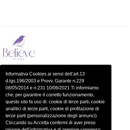
Piazza delle Robinie, 104, 00172 Roma RM
Informativa Cookies ai sensi dell'art.13
P.IVA 14822091006
d.lgs.196/2003 e Provv. Garante n.229
N.REA: RM-1548401
08/05/2014 e n.231 10/06/2021 Ti informiamo
C.SOCIALE: €10,00
che, per garantire il corretto funzionamento,
334 918 4321
questo sito fa uso di: cookie di terze parti, cookie
Shop
Account
analitici di terze parti, cookie di profilazione di
Shop
Carrello
terze parti (personalizzazione degli annunci)
Donna
Profilo
Cliccando su Accetta confermi di aver preso
visione dell'informativa e di prestare consenso