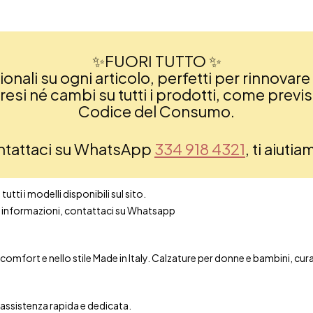
✨FUORI TUTTO ✨
nali su ogni articolo, perfetti per rinnovare 
si né cambi su tutti i prodotti, come previsto
Codice del Consumo.
ontattaci su WhatsApp
334 918 4321
, ti aiuti
utti i modelli disponibili sul sito.
ori informazioni, contattaci su Whatsapp
mfort e nello stile Made in Italy. Calzature per donne e bambini, curate 
n assistenza rapida e dedicata.