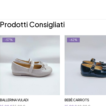
Prodotti Consigliati
-57%
-62%
BALLERINA VULADI
BEBÈ CARROTS