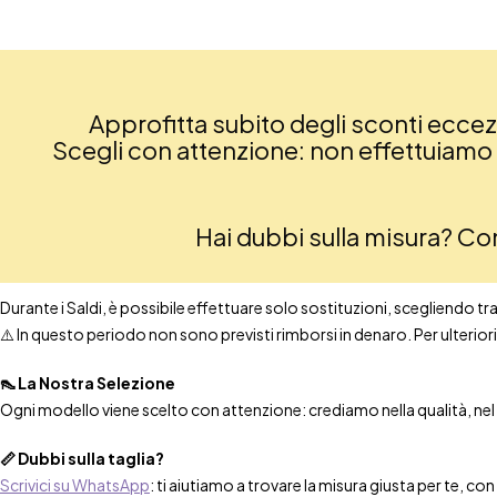
Approfitta subito degli sconti eccezio
Scegli con attenzione: non effettuiamo re
Hai dubbi sulla misura? C
Durante i Saldi, è possibile effettuare solo sostituzioni, scegliendo tra t
⚠️ In questo periodo non sono previsti rimborsi in denaro. Per ulteri
👠 La Nostra Selezione
Ogni modello viene scelto con attenzione: crediamo nella qualità, nel co
📏 Dubbi sulla taglia?
Scrivici su WhatsApp
: ti aiutiamo a trovare la misura giusta per te, co