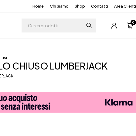
Home
Chi Siamo
Shop
Contatti
Area Clienti
0
iusi
LO CHIUSO LUMBERJACK
ERJACK