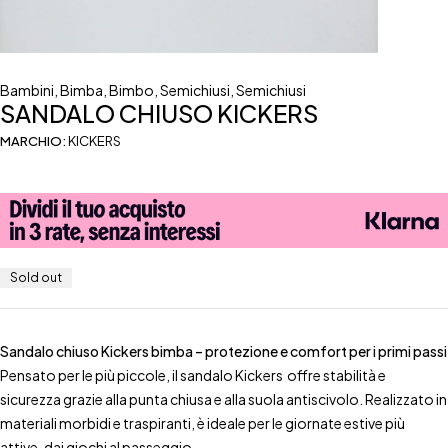
Bambini
,
Bimba
,
Bimbo
,
Semichiusi
,
Semichiusi
SANDALO CHIUSO KICKERS
MARCHIO:
KICKERS
Sold out
Sandalo chiuso Kickers bimba – protezione e comfort per i primi passi
Pensato per le più piccole, il sandalo Kickers offre stabilità e
sicurezza grazie alla punta chiusa e alla suola antiscivolo. Realizzato in
materiali morbidi e traspiranti, è ideale per le giornate estive più
attive, dai giochi al passeggio.