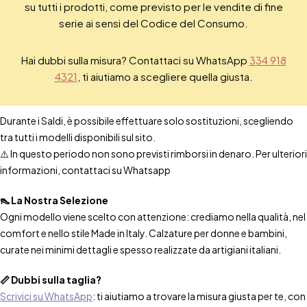
su tutti i prodotti, come previsto per le vendite di fine
serie ai sensi del Codice del Consumo.
Hai dubbi sulla misura? Contattaci su WhatsApp
334 918
4321
, ti aiutiamo a scegliere quella giusta.
Durante i Saldi, è possibile effettuare solo sostituzioni, scegliendo
tra tutti i modelli disponibili sul sito.
⚠️ In questo periodo non sono previsti rimborsi in denaro. Per ulteriori
informazioni, contattaci su Whatsapp
👠 La Nostra Selezione
Ogni modello viene scelto con attenzione: crediamo nella qualità, nel
comfort e nello stile Made in Italy. Calzature per donne e bambini,
curate nei minimi dettagli e spesso realizzate da artigiani italiani.
📏 Dubbi sulla taglia?
Scrivici su WhatsApp
: ti aiutiamo a trovare la misura giusta per te, con