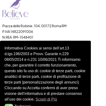
Piazza delle Robinie, 104, 00172 Roma RM
P.IVA 14822091006
N.REA: RM-1548401
C.SOCIALE: €10,00
Informativa Cookies ai sensi dell'art.13
334 918 4321
d.lgs.196/2003 e Provv. Garante n.229
Shop
Account
08/05/2014 e n.231 10/06/2021 Ti informiamo
Shop
Carrello
che, per garantire il corretto funzionamento,
Donna
Profilo
questo sito fa uso di: cookie di terze parti, cookie
analitici di terze parti, cookie di profilazione di
Bambini
Ordini
terze parti (personalizzazione degli annunci)
Accessori
Wishlist
Cliccando su Accetta confermi di aver preso
Spedizioni e Resi
visione dell'informativa e di prestare consenso
all'uso dei cookie.
Scopri di Più
Seguici