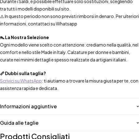
Durante i Saldi, è possibile effettuare solo sostituzioni, scegliendo
tra tutti i modelli disponibili sul sito.
⚠️ In questo periodo non sono previsti rimborsi in denaro. Per ulteriori
informazioni, contattaci su Whatsapp
👠 La Nostra Selezione
Ogni modello viene scelto con attenzione: crediamo nella qualità, nel
comfort e nello stile Made in Italy. Calzature per donne e bambini,
curate nei minimi dettagli e spesso realizzate da artigiani italiani.
📏 Dubbi sulla taglia?
Scrivici su WhatsApp
: ti aiutiamo a trovare la misura giusta per te, con
assistenza rapida e dedicata.
Informazioni aggiuntive
Guida alle taglie
Prodotti Consigliati