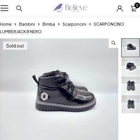
0
Home
Bambini
Bimba
Scarponcini
SCARPONCINO
LUMBERJACK B NERO
Sold out