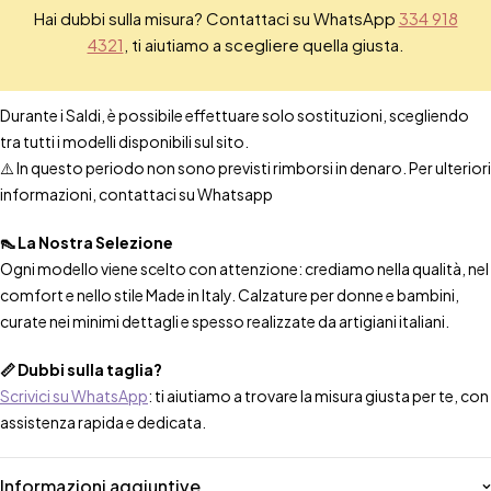
Hai dubbi sulla misura? Contattaci su WhatsApp
334 918
4321
, ti aiutiamo a scegliere quella giusta.
Durante i Saldi, è possibile effettuare solo sostituzioni, scegliendo
tra tutti i modelli disponibili sul sito.
⚠️ In questo periodo non sono previsti rimborsi in denaro. Per ulteriori
informazioni, contattaci su Whatsapp
👠 La Nostra Selezione
Ogni modello viene scelto con attenzione: crediamo nella qualità, nel
comfort e nello stile Made in Italy. Calzature per donne e bambini,
curate nei minimi dettagli e spesso realizzate da artigiani italiani.
📏 Dubbi sulla taglia?
Scrivici su WhatsApp
: ti aiutiamo a trovare la misura giusta per te, con
assistenza rapida e dedicata.
Informazioni aggiuntive