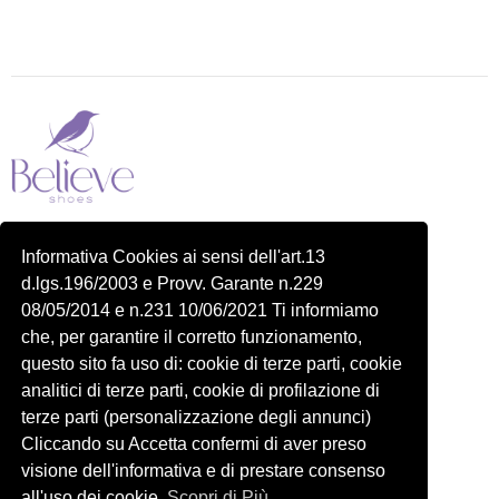
Piazza delle Robinie, 104, 00172 Roma RM
Informativa Cookies ai sensi dell'art.13
P.IVA 14822091006
d.lgs.196/2003 e Provv. Garante n.229
N.REA: RM-1548401
08/05/2014 e n.231 10/06/2021 Ti informiamo
C.SOCIALE: €10,00
che, per garantire il corretto funzionamento,
334 918 4321
questo sito fa uso di: cookie di terze parti, cookie
Shop
Account
analitici di terze parti, cookie di profilazione di
Shop
Carrello
terze parti (personalizzazione degli annunci)
Donna
Profilo
Cliccando su Accetta confermi di aver preso
visione dell'informativa e di prestare consenso
Bambini
Ordini
all'uso dei cookie.
Scopri di Più